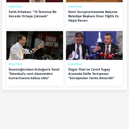
POLİTİKA
POLİTİKA
Fatih Erbakan: "15 Temmuz Bir
İzmir Soruşturmasında Balçova
Gecede Ortaya Çıkmadı"
Belediye Başkanı Onur Yiğit’e Ev
Hapsi Kararı
POLİTİKA
POLİTİKA
İmamoğlu’ndan Erdoğan’a Yanıt:
Özgür Özel ve Cemil Tugay
“İstanbul’u rant düzeninden
Arasında İstifa Tartışması:
kurtarmamız kâbus oldu”
“Görüşmeler Farklı Aktarıldı”