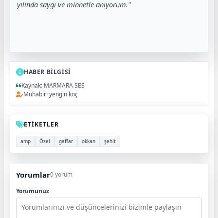
yılında saygı ve minnetle anıyorum."
HABER BİLGİSİ
Kaynak: MARMARA SES
Muhabir: yengin koç
ETİKETLER
amp
Özel
gaffar
okkan
şehit
Yorumlar
0 yorum
Yorumunuz