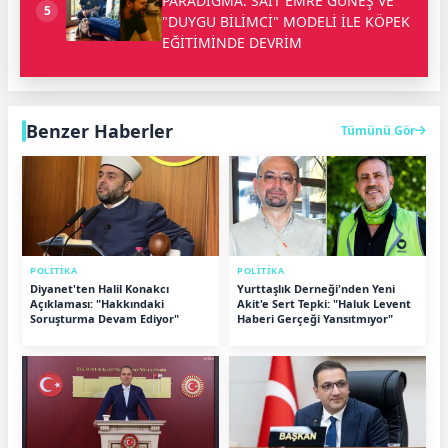
PARADİGMA: SAİT EMRE GÜNEŞ VE
5
"DUYGU BİLİMCİ" MODELİ İLE KÖPEK
EĞİTİMİNDE DEVRİM
Benzer Haberler
Tümünü Gör
POLİTİKA
POLİTİKA
Diyanet'ten Halil Konakcı
Yurttaşlık Derneği'nden Yeni
Açıklaması: "Hakkındaki
Akit'e Sert Tepki: "Haluk Levent
Soruşturma Devam Ediyor"
Haberi Gerçeği Yansıtmıyor"