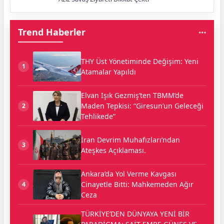
Trend Haberler
THY Üst Yönetiminde Değişim: Yeni
1
Atamalar Yapıldı
Elvan Işık Gezmiş’ten TBMM’de
Maden Tepkisi: “Giresun’un Geleceği
2
Tehlikede”
İran Devrim Muhafızları’ndan
3
Ateşkes Açıklaması.
Ankara’da Yol Verme Kavgası
Cinayetle Bitti: Mahkemeden Ağır
4
Ceza
TÜRKİYE’DEN DÜNYAYA YENİ BİR