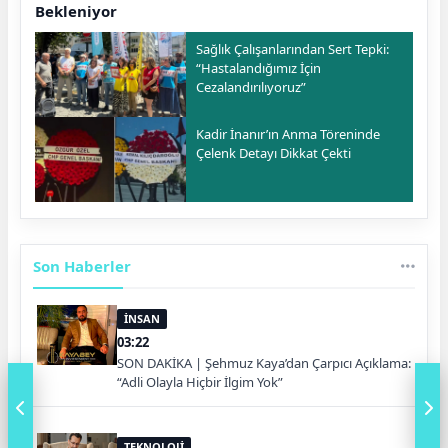
Bekleniyor
Sağlık Çalışanlarından Sert Tepki:
“Hastalandığımız İçin
Cezalandırılıyoruz”
Kadir İnanır’ın Anma Töreninde
Çelenk Detayı Dikkat Çekti
Son Haberler
İNSAN
03:22
SON DAKİKA | Şehmuz Kaya’dan Çarpıcı Açıklama:
“Adli Olayla Hiçbir İlgim Yok”
TEKNOLOJİ