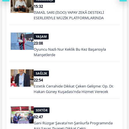
15:32
İSMAİL SARI (İSOO) YAPAY ZEKÂ DESTEKLİ
ESERLERİYLE MÜZİK PLATFORMLARINDA
YAŞAM
23:08
Oyuncu Nazlı Nur Keklik Bu Kez Başarısıyla
Manşetlerde
SAĞLIK
22:54
Estetik Cerrahide Dikkat Çeken Gelişme: Op. Dr.
Hakan Güney Kuşadası'nda Hizmet Verecek
SEKTÖR
02:47
Gani Rüzgar Şavata'nın Şanlıurfa Programında
Aziz Savaş Ziyareti Dikkat Çekti