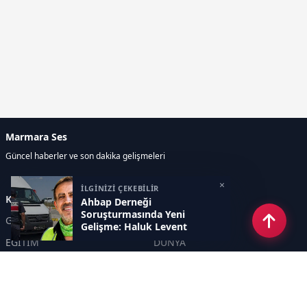
Marmara Ses
Güncel haberler ve son dakika gelişmeleri
×
İLGİNİZİ ÇEKEBİLİR
Kategoriler
Ahbap Derneği
Soruşturmasında Yeni
GÜNDEM
EKONOMİ
Gelişme: Haluk Levent
Cezaevine Gönderildi
EĞİTİM
DÜNYA
POLİTİKA
SPOR
SAĞLIK
TEKNOLOJİ