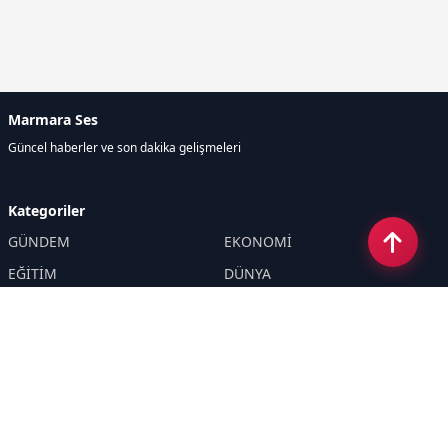
Marmara Ses
Güncel haberler ve son dakika gelişmeleri
Kategoriler
GÜNDEM
EKONOMİ
EĞİTİM
DÜNYA
POLİTİKA
SPOR
SAĞLIK
TEKNOLOJİ
SEKTÖR
DİĞER
ASAYİŞ
YAŞAM
İNSAN
ÇEVRE