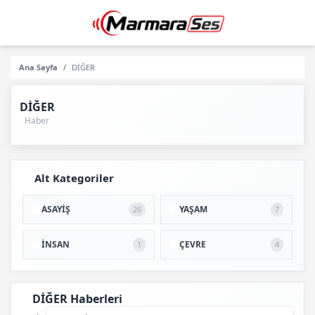
Ana Sayfa
DİĞER
DİĞER
1
Haber
Alt Kategoriler
ASAYİŞ
YAŞAM
26
7
İNSAN
ÇEVRE
1
4
DİĞER Haberleri