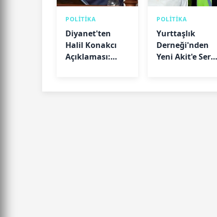
POLİTİKA
POLİTİKA
Diyanet'ten
Yurttaşlık
Halil Konakcı
Derneği'nden
Açıklaması:
Yeni Akit'e Sert
"Hakkındaki
Tepki: "Haluk
Soruşturma
Levent Haberi
Devam Ediyor"
Gerçeği
Yansıtmıyor"