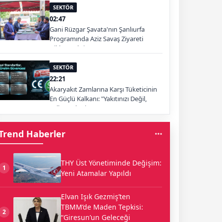
SEKTÖR
02:47
Gani Rüzgar Şavata'nın Şanlıurfa
Programında Aziz Savaş Ziyareti
Dikkat Çekti
SEKTÖR
22:21
Akaryakıt Zamlarına Karşı Tüketicinin
En Güçlü Kalkanı: "Yakıtınızı Değil,
Yolları Tüketin"
Trend Haberler
THY Üst Yönetiminde Değişim:
1
Yeni Atamalar Yapıldı
Elvan Işık Gezmiş’ten
TBMM’de Maden Tepkisi:
2
“Giresun’un Geleceği