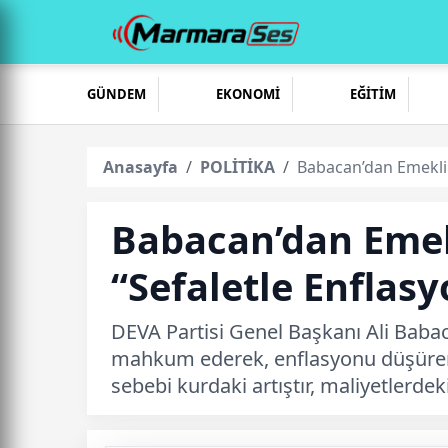
GÜNDEM
EKONOMİ
EĞİTİM
Anasayfa
POLİTİKA
Babacan’dan Emekli 
Babacan’dan Emekl
“Sefaletle Enflas
DEVA Partisi Genel Başkanı Ali Babaca
mahkum ederek, enflasyonu düşüreme
sebebi kurdaki artıştır, maliyetlerdeki