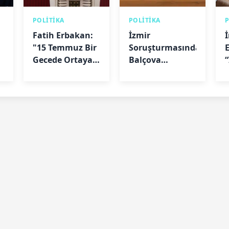
POLİTİKA
POLİTİKA
Fatih Erbakan:
İzmir
"15 Temmuz Bir
Soruşturmasında
Gecede Ortaya
Balçova
Çıkmadı"
Belediye
Başkanı Onur
Yiğit’e Ev Hapsi
Kararı