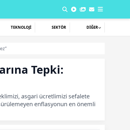
TEKNOLOJİ
SEKTÖR
DİĞER
ez”
arına Tepki:
limizi, asgari ücretlimizi sefalete
üşürülemeyen enflasyonun en önemli