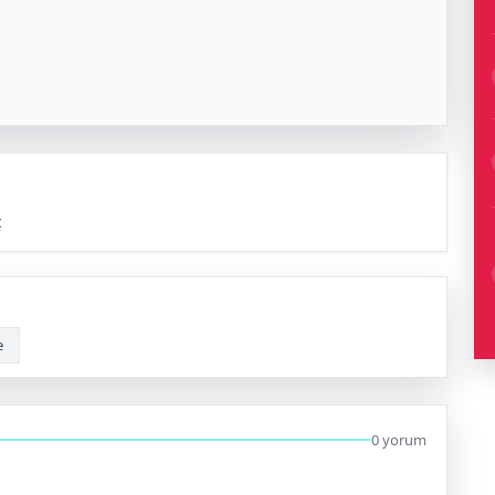
ç
e
0 yorum