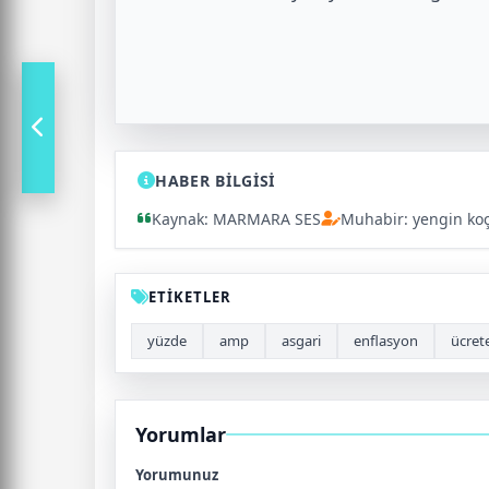
HABER BİLGİSİ
Kaynak: MARMARA SES
Muhabir: yengin ko
ETİKETLER
yüzde
amp
asgari
enflasyon
ücret
Yorumlar
Yorumunuz