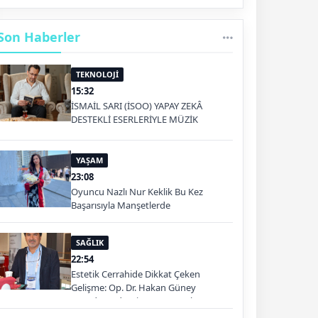
Son Haberler
TEKNOLOJİ
15:32
İSMAİL SARI (İSOO) YAPAY ZEKÂ
DESTEKLİ ESERLERİYLE MÜZİK
PLATFORMLARINDA
YAŞAM
23:08
Oyuncu Nazlı Nur Keklik Bu Kez
Başarısıyla Manşetlerde
SAĞLIK
22:54
Estetik Cerrahide Dikkat Çeken
Gelişme: Op. Dr. Hakan Güney
Kuşadası'nda Hizmet Verecek