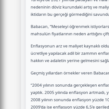
nedeninin döviz kurundaki artış ve mali
iktidarın bu gerçeği görmediğini savund
Babacan, “Meseleyi öğrenmek istiyorlarsa, i
mahsulün fiyatlarının neden arttığını çift
Enflasyonun arz ve maliyet kaynaklı old
ücretliye yapılacak adil bir zammın enfl
hakkın ve adaletin yerine gelmesini sağl
Geçmiş yıllardan örnekler veren Babaca
“2004 yılının sonunda gerçekleşen enfla
yaptık. 2005 yılında enflasyon artmadı, 
2008 yılının sonunda enflasyon yüzde 10’
2009’da ise enflasyon yüzde 6,5’e geriled