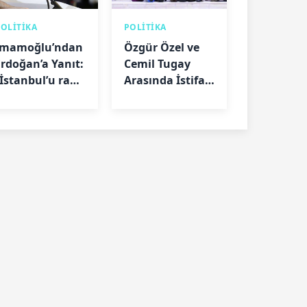
POLİTİKA
POLİTİKA
İmamoğlu’ndan
Özgür Özel ve
Erdoğan’a Yanıt:
Cemil Tugay
“İstanbul’u rant
Arasında İstifa
düzeninden
Tartışması:
kurtarmamız
“Görüşmeler
kâbus oldu”
Farklı Aktarıldı”