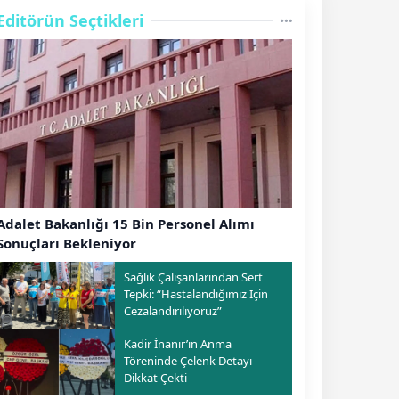
Editörün Seçtikleri
Adalet Bakanlığı 15 Bin Personel Alımı
Sonuçları Bekleniyor
Sağlık Çalışanlarından Sert
Tepki: “Hastalandığımız İçin
Cezalandırılıyoruz”
Kadir İnanır’ın Anma
Töreninde Çelenk Detayı
Dikkat Çekti