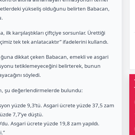
yetlerdeki yükseliş olduğunu belirten Babacan,
u.
lk karşılaştıkları çiftçiye sorsunlar. Ürettiği
çimiz tek tek anlatacaktır” ifadelerini kullandı.
uğuna dikkat çeken Babacan, emekli ve asgari
asyonu tetiklemeyeceğini belirterek, bunun
ayacağını söyledi.
n, şu değerlendirmelerde bulundu:
syon yüzde 9,3’tü. Asgari ücrete yüzde 37,5 zam
yüzde 7,7’ye düştü.
du. Asgari ücrete yüzde 19,8 zam yapıldı.
i.”