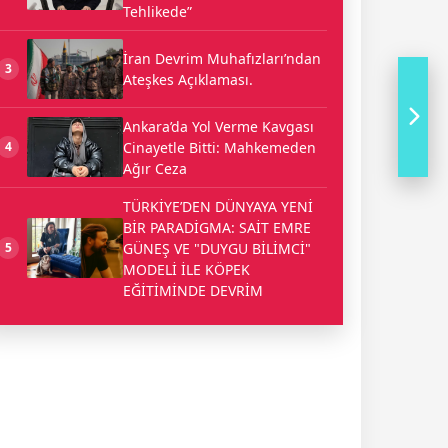
Tehlikede”
İran Devrim Muhafızları’ndan
3
Ateşkes Açıklaması.
Ankara’da Yol Verme Kavgası
Cinayetle Bitti: Mahkemeden
4
Ağır Ceza
TÜRKİYE’DEN DÜNYAYA YENİ
BİR PARADİGMA: SAİT EMRE
GÜNEŞ VE "DUYGU BİLİMCİ"
5
MODELİ İLE KÖPEK
EĞİTİMİNDE DEVRİM