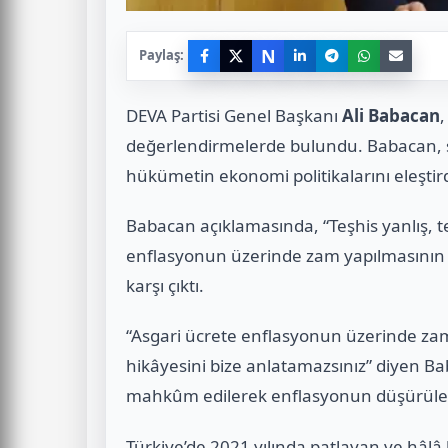
N
Paylaş:
DEVA Partisi Genel Başkanı
Ali Babacan
,
değerlendirmelerde bulundu. Babacan, 
hükümetin ekonomi politikalarını eleştird
Babacan açıklamasında, “Teşhis yanlış, te
enflasyonun üzerinde zam yapılmasının 
karşı çıktı.
“Asgari ücrete enflasyonun üzerinde zam
hikâyesini bize anlatamazsınız” diyen Ba
mahkûm edilerek enflasyonun düşürüle
Türkiye’de 2021 yılında patlayan ve hâl