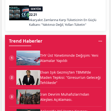
SEKTÖR
22:21
Akaryakıt Zamlarına Karşı Tüketicinin En Güçlü
Kalkanı: "Yakıtınızı Değil, Yolları Tüketin"
Trend Haberler
THY Üst Yönetiminde Değişim: Yeni
1
Atamalar Yapıldı
Elvan Işık Gezmiş’ten TBMM’de
Maden Tepkisi: “Giresun’un Geleceği
2
Tehlikede”
İran Devrim Muhafızları’ndan
3
Ateşkes Açıklaması.