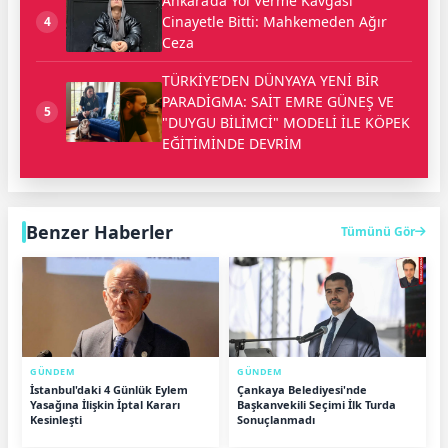
Ankara’da Yol Verme Kavgası
Cinayetle Bitti: Mahkemeden Ağır
4
Ceza
TÜRKİYE’DEN DÜNYAYA YENİ BİR
PARADİGMA: SAİT EMRE GÜNEŞ VE
5
"DUYGU BİLİMCİ" MODELİ İLE KÖPEK
EĞİTİMİNDE DEVRİM
Benzer Haberler
Tümünü Gör
GÜNDEM
GÜNDEM
İstanbul'daki 4 Günlük Eylem
Çankaya Belediyesi'nde
Yasağına İlişkin İptal Kararı
Başkanvekili Seçimi İlk Turda
Kesinleşti
Sonuçlanmadı