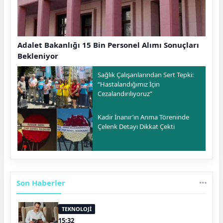
Adalet Bakanlığı 15 Bin Personel Alımı Sonuçları
Bekleniyor
Sağlık Çalışanlarından Sert Tepki:
“Hastalandığımız İçin
Cezalandırılıyoruz”
Kadir İnanır’ın Anma Töreninde
Çelenk Detayı Dikkat Çekti
Son Haberler
TEKNOLOJİ
15:32