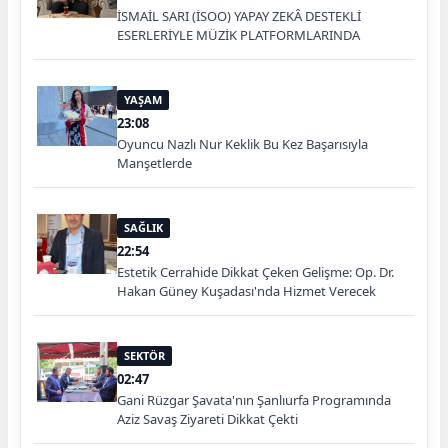
İSMAİL SARI (İSOO) YAPAY ZEKÂ DESTEKLİ
ESERLERİYLE MÜZİK PLATFORMLARINDA
YAŞAM
23:08
Oyuncu Nazlı Nur Keklik Bu Kez Başarısıyla
Manşetlerde
SAĞLIK
22:54
Estetik Cerrahide Dikkat Çeken Gelişme: Op. Dr.
Hakan Güney Kuşadası'nda Hizmet Verecek
SEKTÖR
02:47
Gani Rüzgar Şavata'nın Şanlıurfa Programında
Aziz Savaş Ziyareti Dikkat Çekti