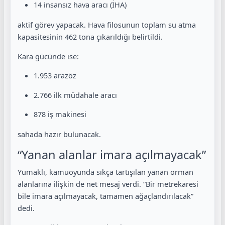
14 insansız hava aracı (İHA)
aktif görev yapacak. Hava filosunun toplam su atma
kapasitesinin 462 tona çıkarıldığı belirtildi.
Kara gücünde ise:
1.953 arazöz
2.766 ilk müdahale aracı
878 iş makinesi
sahada hazır bulunacak.
“Yanan alanlar imara açılmayacak”
Yumaklı, kamuoyunda sıkça tartışılan yanan orman
alanlarına ilişkin de net mesaj verdi. “Bir metrekaresi
bile imara açılmayacak, tamamen ağaçlandırılacak”
dedi.