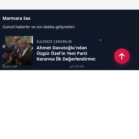
Marmara Ses
Güncel haberler ve son dakika gelişmeleri
×
İLGİNİZİ ÇEKEBİLİR
Kategoriler
Ahmet Davutoğlu'ndan
Özgür Özel'in Yeni Parti
GÜNDEM
EKONOMİ
Kararına İlk Değerlendirme:
"Hayırlı Olsun Demek Düşer"
EĞİTİM
DÜNYA
POLİTİKA
SPOR
SAĞLIK
TEKNOLOJİ
SEKTÖR
DİĞER
ASAYİŞ
YAŞAM
İNSAN
ÇEVRE
Sayfalar