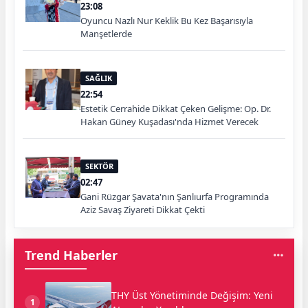
23:08
Oyuncu Nazlı Nur Keklik Bu Kez Başarısıyla
Manşetlerde
SAĞLIK
22:54
Estetik Cerrahide Dikkat Çeken Gelişme: Op. Dr.
Hakan Güney Kuşadası'nda Hizmet Verecek
SEKTÖR
02:47
Gani Rüzgar Şavata'nın Şanlıurfa Programında
Aziz Savaş Ziyareti Dikkat Çekti
Trend Haberler
THY Üst Yönetiminde Değişim: Yeni
1