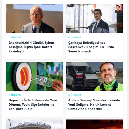
GÜNDEM
GÜNDEM
İstanbul'daki 4 Günlük Eylem
Çankaya Belediyesi'nde
Yasağına İlişkin İptal Kararı
Başkanvekili Seçimi İlk Turda
Kesinleşti
Sonuçlanmadı
GÜNDEM
GÜNDEM
Depozito İade Sisteminde Yeni
Ahbap Derneği Soruşturmasında
Dönem: Toplu Şişe İadelerine
Yeni Gelişme: Haluk Levent
Yeni Kural Geldi
Cezaevine Gönderildi