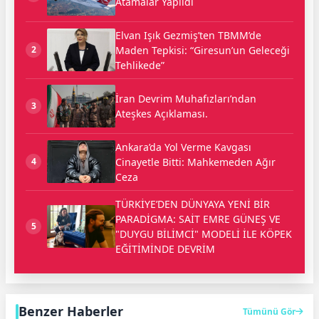
Atamalar Yapıldı
Elvan Işık Gezmiş’ten TBMM’de
Maden Tepkisi: “Giresun’un Geleceği
2
Tehlikede”
İran Devrim Muhafızları’ndan
3
Ateşkes Açıklaması.
Ankara’da Yol Verme Kavgası
Cinayetle Bitti: Mahkemeden Ağır
4
Ceza
TÜRKİYE’DEN DÜNYAYA YENİ BİR
PARADİGMA: SAİT EMRE GÜNEŞ VE
5
"DUYGU BİLİMCİ" MODELİ İLE KÖPEK
EĞİTİMİNDE DEVRİM
Benzer Haberler
Tümünü Gör