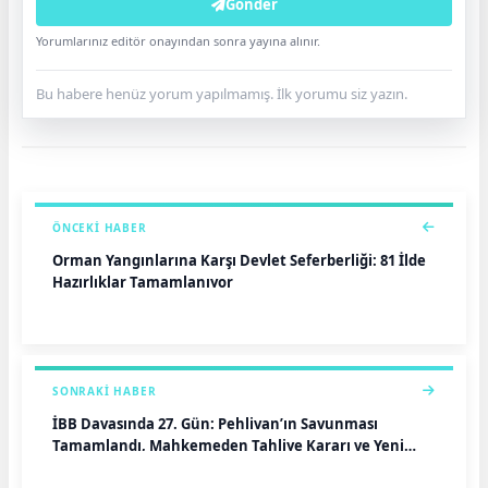
Gönder
Yorumlarınız editör onayından sonra yayına alınır.
Bu habere henüz yorum yapılmamış. İlk yorumu siz yazın.
ÖNCEKI HABER
Orman Yangınlarına Karşı Devlet Seferberliği: 81 İlde
Hazırlıklar Tamamlanıyor
SONRAKI HABER
İBB Davasında 27. Gün: Pehlivan’ın Savunması
Tamamlandı, Mahkemeden Tahliye Kararı ve Yeni
Gelişmeler