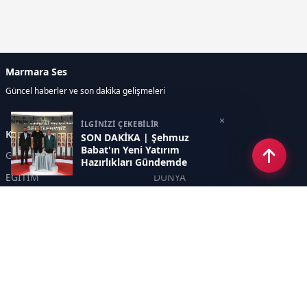
Marmara Ses
Güncel haberler ve son dakika gelişmeleri
×
İLGİNİZİ ÇEKEBİLİR
Kategoriler
SON DAKİKA | Şehmuz
Babat'ın Yeni Yatırım
GÜNDEM
EKONOMİ
Hazırlıkları Gündemde
EĞİTİM
DÜNYA
POLİTİKA
SPOR
SAĞLIK
TEKNOLOJİ
SEKTÖR
DİĞER
ASAYİŞ
YAŞAM
İNSAN
ÇEVRE