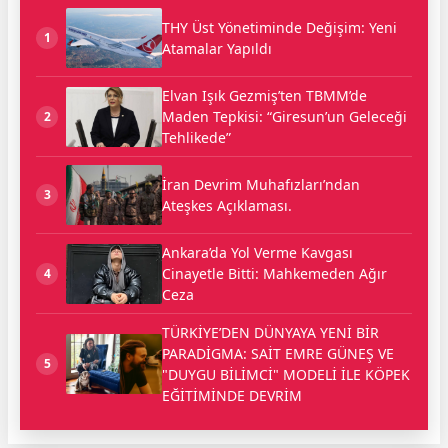
THY Üst Yönetiminde Değişim: Yeni
1
Atamalar Yapıldı
Elvan Işık Gezmiş’ten TBMM’de
Maden Tepkisi: “Giresun’un Geleceği
2
Tehlikede”
İran Devrim Muhafızları’ndan
3
Ateşkes Açıklaması.
Ankara’da Yol Verme Kavgası
Cinayetle Bitti: Mahkemeden Ağır
4
Ceza
TÜRKİYE’DEN DÜNYAYA YENİ BİR
PARADİGMA: SAİT EMRE GÜNEŞ VE
5
"DUYGU BİLİMCİ" MODELİ İLE KÖPEK
EĞİTİMİNDE DEVRİM