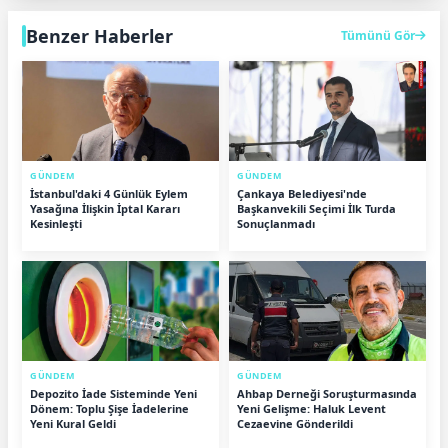
Benzer Haberler
Tümünü Gör
GÜNDEM
GÜNDEM
İstanbul'daki 4 Günlük Eylem
Çankaya Belediyesi'nde
Yasağına İlişkin İptal Kararı
Başkanvekili Seçimi İlk Turda
Kesinleşti
Sonuçlanmadı
GÜNDEM
GÜNDEM
Depozito İade Sisteminde Yeni
Ahbap Derneği Soruşturmasında
Dönem: Toplu Şişe İadelerine
Yeni Gelişme: Haluk Levent
Yeni Kural Geldi
Cezaevine Gönderildi