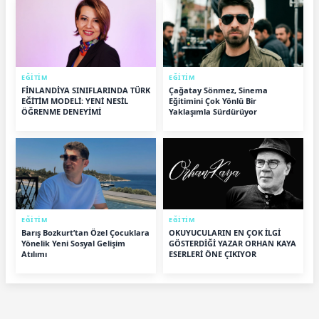
EĞİTİM
EĞİTİM
FİNLANDİYA SINIFLARINDA TÜRK
Çağatay Sönmez, Sinema
EĞİTİM MODELİ: YENİ NESİL
Eğitimini Çok Yönlü Bir
ÖĞRENME DENEYİMİ
Yaklaşımla Sürdürüyor
EĞİTİM
EĞİTİM
Barış Bozkurt’tan Özel Çocuklara
OKUYUCULARIN EN ÇOK İLGİ
Yönelik Yeni Sosyal Gelişim
GÖSTERDİĞİ YAZAR ORHAN KAYA
Atılımı
ESERLERİ ÖNE ÇIKIYOR