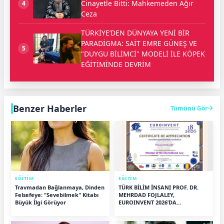
Cinayetle Bitti: Mahkemeden Ağır
4
Ceza
TÜRKİYE’DEN DÜNYAYA YENİ BİR
PARADİGMA: SAİT EMRE GÜNEŞ VE
5
"DUYGU BİLİMCİ" MODELİ İLE KÖPEK
EĞİTİMİNDE DEVRİM
Benzer Haberler
Tümünü Gör
EĞİTİM
EĞİTİM
Travmadan Bağlanmaya, Dinden
TÜRK BİLİM İNSANI PROF. DR.
Felsefeye: "Sevebilmek" Kitabı
MEHRDAD FOJLALEY,
Büyük İlgi Görüyor
EUROINVENT 2026’DA
ULUSLARARASI JÜRİDE GÖREV
ALDI