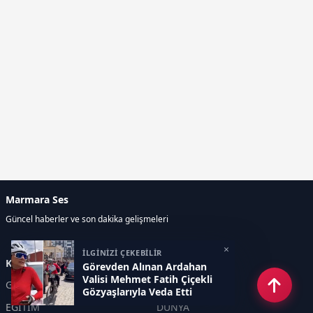
Marmara Ses
Güncel haberler ve son dakika gelişmeleri
×
İLGİNİZİ ÇEKEBİLİR
Kategoriler
Görevden Alınan Ardahan
Valisi Mehmet Fatih Çiçekli
GÜNDEM
EKONOMİ
Gözyaşlarıyla Veda Etti
EĞİTİM
DÜNYA