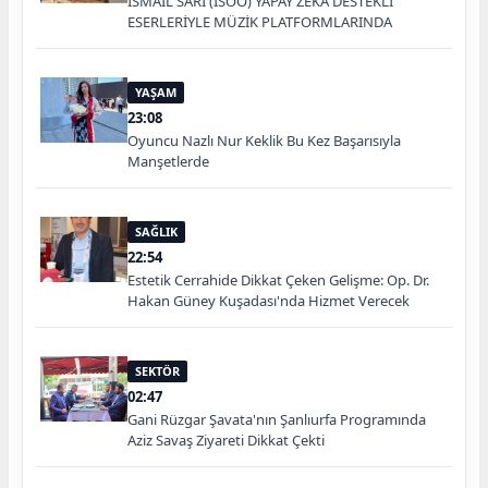
İSMAİL SARI (İSOO) YAPAY ZEKÂ DESTEKLİ
ESERLERİYLE MÜZİK PLATFORMLARINDA
YAŞAM
23:08
Oyuncu Nazlı Nur Keklik Bu Kez Başarısıyla
Manşetlerde
SAĞLIK
22:54
Estetik Cerrahide Dikkat Çeken Gelişme: Op. Dr.
Hakan Güney Kuşadası'nda Hizmet Verecek
SEKTÖR
02:47
Gani Rüzgar Şavata'nın Şanlıurfa Programında
Aziz Savaş Ziyareti Dikkat Çekti