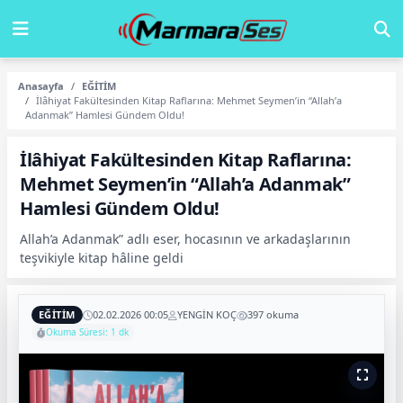
Anasayfa
EĞİTİM
İlâhiyat Fakültesinden Kitap Raflarına: Mehmet Seymen’in “Allah’a
Adanmak” Hamlesi Gündem Oldu!
İlâhiyat Fakültesinden Kitap Raflarına:
Mehmet Seymen’in “Allah’a Adanmak”
Hamlesi Gündem Oldu!
Allah’a Adanmak” adlı eser, hocasının ve arkadaşlarının
teşvikiyle kitap hâline geldi
EĞİTİM
02.02.2026 00:05
YENGİN KOÇ
397 okuma
Okuma Süresi: 1 dk