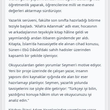
öğretmenlik yaparak, öğrencilerine milli ve manevi
değerleri aktarmayı sürdürüyor.
Yazarlık serüveni, fakülte son sınıfta hazırladığı bitirme
teziyle başladı. “Allah’a Adanmak” adlı eser, hocasının
ve arkadaşlarının teşvikiyle kitap hâline geldi ve
yayımlandığı andan itibaren gündemde yer aldı.
Kitapta, İslam’da hassasiyetle ele alınan cihad konusu,
Sünen-i Ebû Dâvûd’daki sahih hadisler üzerinden
kapsamlı bir şekilde işleniyor.
Okuyuculardan gelen yorumlar Seymen’i motive ediyor.
Yeni bir proje üzerinde de çalışan yazar, insanın
yapısını dini kaynaklar ışığında ele alan bir eser
hazırlamayı planlıyor. Seymen, yazarlık yolunda
tavsiyelerini ise şöyle dile getiriyor: “Türkçeyi iyi bilin,
yazdığınız konuya hâkim olun ve okuyucunuzu iyi
analiz edin.”
Kitabını İkinci Adam Yayınları’ndan yayımlayan yazar,