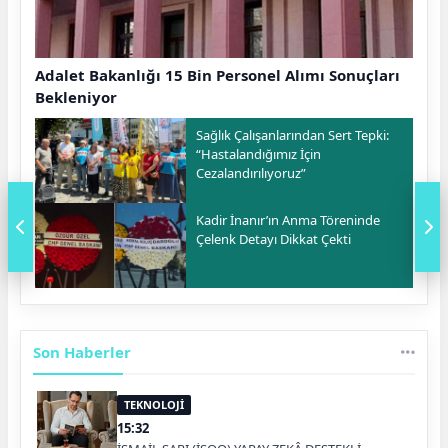
Adalet Bakanlığı 15 Bin Personel Alımı Sonuçları
Bekleniyor
Sağlık Çalışanlarından Sert Tepki:
“Hastalandığımız İçin
Cezalandırılıyoruz”
Kadir İnanır’ın Anma Töreninde
Çelenk Detayı Dikkat Çekti
Son Haberler
TEKNOLOJİ
15:32