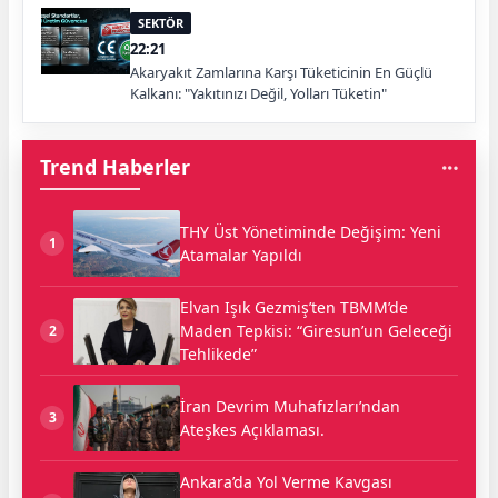
SEKTÖR
22:21
Akaryakıt Zamlarına Karşı Tüketicinin En Güçlü
Kalkanı: "Yakıtınızı Değil, Yolları Tüketin"
Trend Haberler
THY Üst Yönetiminde Değişim: Yeni
1
Atamalar Yapıldı
Elvan Işık Gezmiş’ten TBMM’de
Maden Tepkisi: “Giresun’un Geleceği
2
Tehlikede”
İran Devrim Muhafızları’ndan
3
Ateşkes Açıklaması.
Ankara’da Yol Verme Kavgası