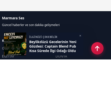
Marmara Ses
Güncel haberler ve son dakika gelişmeleri
×
İLGİNİZİ ÇEKEBİLİR
Kategoriler
Beylikdüzü Gecelerinin Yeni
Gözdesi: Captain Blend Pub
GÜNDEM
EKONOMİ
Kısa Sürede İlgi Odağı Oldu
EĞİTİM
DÜNYA
POLİTİKA
SPOR
SAĞLIK
TEKNOLOJİ
SEKTÖR
DİĞER
ASAYİŞ
YAŞAM
İNSAN
ÇEVRE
Sayfalar