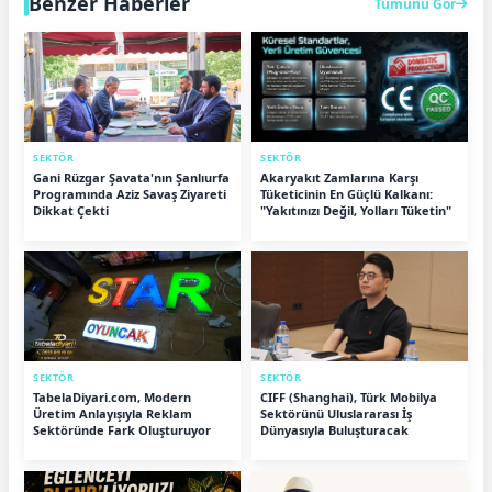
Benzer Haberler
Tümünü Gör
SEKTÖR
SEKTÖR
Gani Rüzgar Şavata'nın Şanlıurfa
Akaryakıt Zamlarına Karşı
Programında Aziz Savaş Ziyareti
Tüketicinin En Güçlü Kalkanı:
Dikkat Çekti
"Yakıtınızı Değil, Yolları Tüketin"
SEKTÖR
SEKTÖR
TabelaDiyari.com, Modern
CIFF (Shanghai), Türk Mobilya
Üretim Anlayışıyla Reklam
Sektörünü Uluslararası İş
Sektöründe Fark Oluşturuyor
Dünyasıyla Buluşturacak