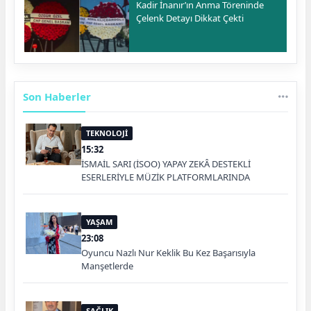
Kadir İnanır’ın Anma Töreninde
Çelenk Detayı Dikkat Çekti
Son Haberler
TEKNOLOJİ
15:32
İSMAİL SARI (İSOO) YAPAY ZEKÂ DESTEKLİ
ESERLERİYLE MÜZİK PLATFORMLARINDA
YAŞAM
23:08
Oyuncu Nazlı Nur Keklik Bu Kez Başarısıyla
Manşetlerde
SAĞLIK