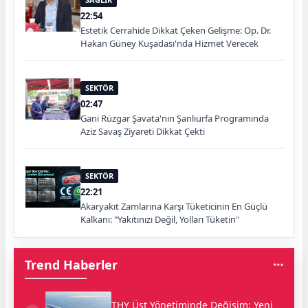
22:54
Estetik Cerrahide Dikkat Çeken Gelişme: Op. Dr.
Hakan Güney Kuşadası'nda Hizmet Verecek
SEKTÖR
02:47
Gani Rüzgar Şavata'nın Şanlıurfa Programında
Aziz Savaş Ziyareti Dikkat Çekti
SEKTÖR
22:21
Akaryakıt Zamlarına Karşı Tüketicinin En Güçlü
Kalkanı: "Yakıtınızı Değil, Yolları Tüketin"
Trend Haberler
THY Üst Yönetiminde Değişim: Yeni