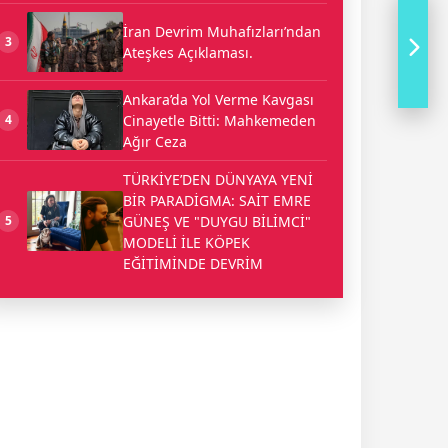
İran Devrim Muhafızları’ndan
3
Ateşkes Açıklaması.
Ankara’da Yol Verme Kavgası
Cinayetle Bitti: Mahkemeden
4
Ağır Ceza
TÜRKİYE’DEN DÜNYAYA YENİ
BİR PARADİGMA: SAİT EMRE
GÜNEŞ VE "DUYGU BİLİMCİ"
5
MODELİ İLE KÖPEK
EĞİTİMİNDE DEVRİM