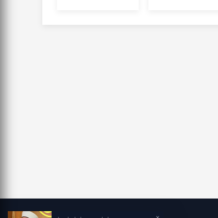
Programında
Güçlü Kalkanı:
Aziz Savaş
"Yakıtınızı
Ziyareti Dikkat
Değil, Yolları
Çekti
Tüketin"
×