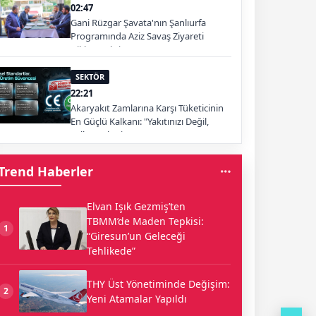
02:47
Gani Rüzgar Şavata'nın Şanlıurfa
Programında Aziz Savaş Ziyareti
Dikkat Çekti
SEKTÖR
22:21
Akaryakıt Zamlarına Karşı Tüketicinin
En Güçlü Kalkanı: "Yakıtınızı Değil,
Yolları Tüketin"
Trend Haberler
Elvan Işık Gezmiş’ten
TBMM’de Maden Tepkisi:
1
“Giresun’un Geleceği
Tehlikede”
THY Üst Yönetiminde Değişim:
2
Yeni Atamalar Yapıldı