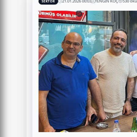
21.01.2026 00:03
YENGİN KOÇ
530 ok
SEKTÖR