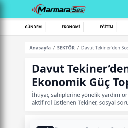
GÜNDEM
EKONOMİ
EĞİTİM
Anasayfa
SEKTÖR
Davut Tekiner’den So
Davut Tekiner’de
Ekonomik Güç To
İhtiyaç sahiplerine yönelik yardım o
aktif rol üstlenen Tekiner, sosyal sor