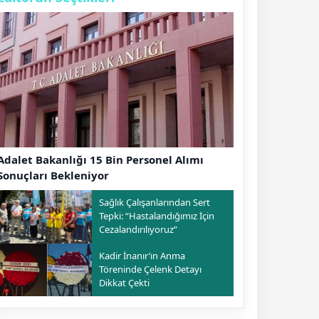
Adalet Bakanlığı 15 Bin Personel Alımı
Sonuçları Bekleniyor
Sağlık Çalışanlarından Sert
Tepki: “Hastalandığımız İçin
Cezalandırılıyoruz”
Kadir İnanır’ın Anma
Töreninde Çelenk Detayı
Dikkat Çekti