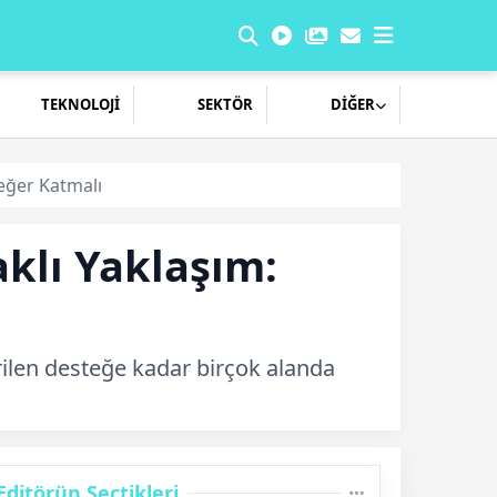
TEKNOLOJİ
SEKTÖR
DİĞER
eğer Katmalı
klı Yaklaşım:
erilen desteğe kadar birçok alanda
Editörün Seçtikleri