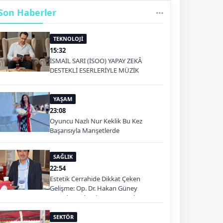
Son Haberler
TEKNOLOJİ
15:32
İSMAİL SARI (İSOO) YAPAY ZEKÂ
DESTEKLİ ESERLERİYLE MÜZİK
PLATFORMLARINDA
YAŞAM
23:08
Oyuncu Nazlı Nur Keklik Bu Kez
Başarısıyla Manşetlerde
SAĞLIK
22:54
Estetik Cerrahide Dikkat Çeken
Gelişme: Op. Dr. Hakan Güney
Kuşadası'nda Hizmet Verecek
SEKTÖR