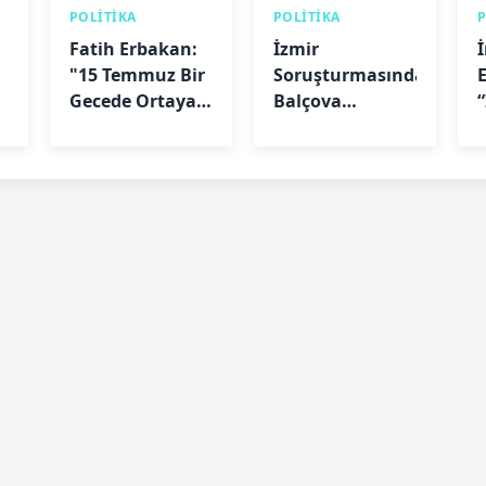
POLİTİKA
POLİTİKA
Fatih Erbakan:
İzmir
"15 Temmuz Bir
Soruşturmasında
Gecede Ortaya
Balçova
Çıkmadı"
Belediye
Başkanı Onur
Yiğit’e Ev Hapsi
Kararı