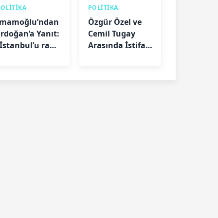
POLİTİKA
POLİTİKA
İmamoğlu’ndan
Özgür Özel ve
Erdoğan’a Yanıt:
Cemil Tugay
“İstanbul’u rant
Arasında İstifa
düzeninden
Tartışması:
kurtarmamız
“Görüşmeler
kâbus oldu”
Farklı Aktarıldı”