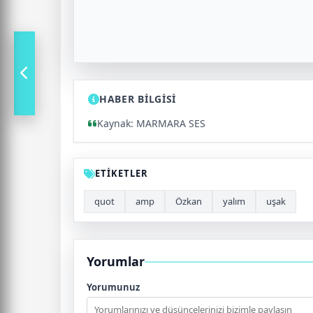
HABER BİLGİSİ
Kaynak: MARMARA SES
ETİKETLER
quot
amp
Özkan
yalım
uşak
Yorumlar
Yorumunuz