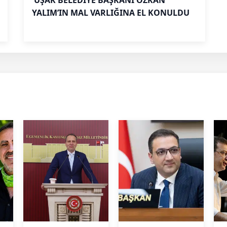
UŞAK BELEDİYE BAŞKANI ÖZKAN
YALIM’IN MAL VARLIĞINA EL KONULDU