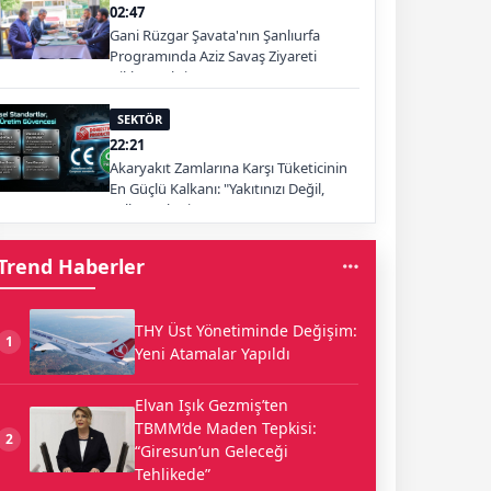
02:47
Gani Rüzgar Şavata'nın Şanlıurfa
Programında Aziz Savaş Ziyareti
Dikkat Çekti
SEKTÖR
22:21
Akaryakıt Zamlarına Karşı Tüketicinin
En Güçlü Kalkanı: "Yakıtınızı Değil,
Yolları Tüketin"
Trend Haberler
THY Üst Yönetiminde Değişim:
1
Yeni Atamalar Yapıldı
Elvan Işık Gezmiş’ten
TBMM’de Maden Tepkisi:
2
“Giresun’un Geleceği
Tehlikede”