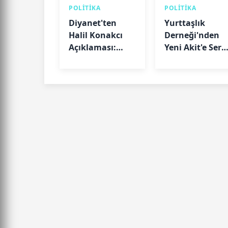
POLİTİKA
POLİTİKA
Diyanet'ten
Yurttaşlık
Halil Konakcı
Derneği'nden
Açıklaması:
Yeni Akit'e Sert
"Hakkındaki
Tepki: "Haluk
Soruşturma
Levent Haberi
Devam Ediyor"
Gerçeği
Yansıtmıyor"