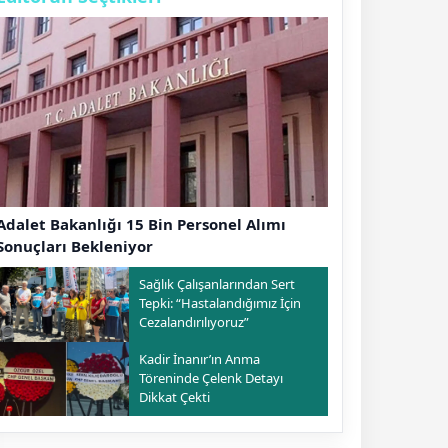
Adalet Bakanlığı 15 Bin Personel Alımı
Sonuçları Bekleniyor
Sağlık Çalışanlarından Sert
Tepki: “Hastalandığımız İçin
Cezalandırılıyoruz”
Kadir İnanır’ın Anma
Töreninde Çelenk Detayı
Dikkat Çekti