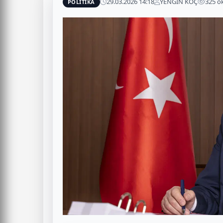
29.03.2026 14:18
YENGİN KOÇ
325 
POLİTİKA