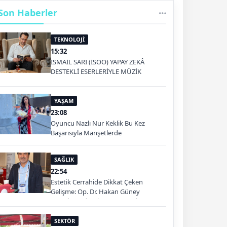
Son Haberler
TEKNOLOJİ
15:32
İSMAİL SARI (İSOO) YAPAY ZEKÂ
DESTEKLİ ESERLERİYLE MÜZİK
PLATFORMLARINDA
YAŞAM
23:08
Oyuncu Nazlı Nur Keklik Bu Kez
Başarısıyla Manşetlerde
SAĞLIK
22:54
Estetik Cerrahide Dikkat Çeken
Gelişme: Op. Dr. Hakan Güney
Kuşadası'nda Hizmet Verecek
SEKTÖR