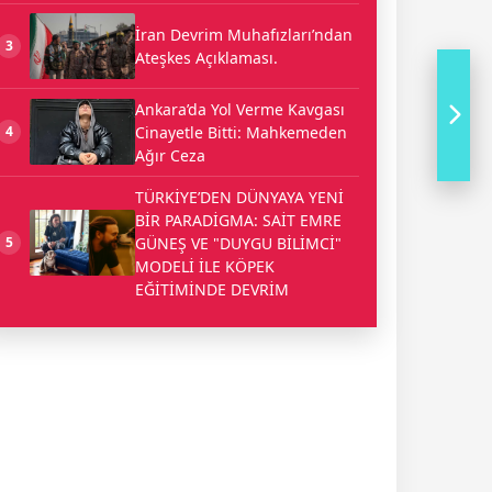
İran Devrim Muhafızları’ndan
3
Ateşkes Açıklaması.
Ankara’da Yol Verme Kavgası
Cinayetle Bitti: Mahkemeden
4
Ağır Ceza
TÜRKİYE’DEN DÜNYAYA YENİ
BİR PARADİGMA: SAİT EMRE
GÜNEŞ VE "DUYGU BİLİMCİ"
5
MODELİ İLE KÖPEK
EĞİTİMİNDE DEVRİM