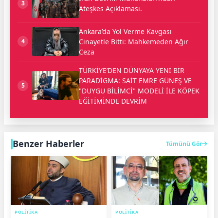
3
Ateşkes Açıklaması.
Ankara’da Yol Verme Kavgası
Cinayetle Bitti: Mahkemeden Ağır
4
Ceza
TÜRKİYE’DEN DÜNYAYA YENİ BİR
PARADİGMA: SAİT EMRE GÜNEŞ VE
5
"DUYGU BİLİMCİ" MODELİ İLE KÖPEK
EĞİTİMİNDE DEVRİM
Benzer Haberler
Tümünü Gör
POLİTİKA
POLİTİKA