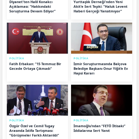
Diyanet'ten Halil Konakcı
Yurttaşlık Derneği'nden Yeni
Açıklaması: "Hakkındaki
Akit'e Sert Tepki: "Haluk Levent
Soruşturma Devam Ediyor"
Haberi Gerçeği Yansıtmıyor"
POLİTİKA
POLİTİKA
Fatih Erbakan: "15 Temmuz Bir
İzmir Soruşturmasında Balçova
Gecede Ortaya Çıkmadı"
Belediye Başkanı Onur Yiğit’e Ev
Hapsi Kararı
POLİTİKA
POLİTİKA
Özgür Özel ve Cemil Tugay
İmamoğlu’ndan “FETÖ İltisakı”
Arasında İstifa Tartışması:
İddialarına Sert Yanıt
“Görüşmeler Farklı Aktarıldı”