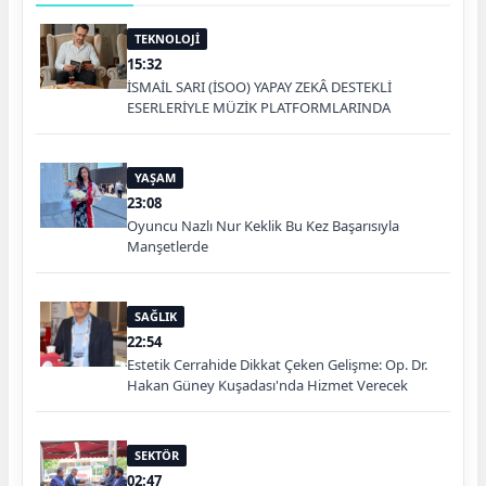
TEKNOLOJİ
15:32
İSMAİL SARI (İSOO) YAPAY ZEKÂ DESTEKLİ
ESERLERİYLE MÜZİK PLATFORMLARINDA
YAŞAM
23:08
Oyuncu Nazlı Nur Keklik Bu Kez Başarısıyla
Manşetlerde
SAĞLIK
22:54
Estetik Cerrahide Dikkat Çeken Gelişme: Op. Dr.
Hakan Güney Kuşadası'nda Hizmet Verecek
SEKTÖR
02:47