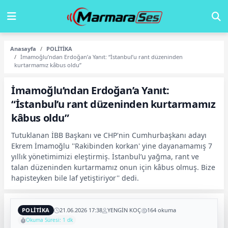
Anasayfa
POLİTİKA
İmamoğlu’ndan Erdoğan’a Yanıt: “İstanbul’u rant düzeninden
kurtarmamız kâbus oldu”
İmamoğlu’ndan Erdoğan’a Yanıt:
“İstanbul’u rant düzeninden kurtarmamız
kâbus oldu”
Tutuklanan İBB Başkanı ve CHP'nin Cumhurbaşkanı adayı
Ekrem İmamoğlu ''Rakibinden korkan' yine dayanamamış 7
yıllık yönetimimizi eleştirmiş. İstanbul’u yağma, rant ve
talan düzeninden kurtarmamız onun için kâbus olmuş. Bize
hapisteyken bile laf yetiştiriyor'' dedi.
POLİTİKA
21.06.2026 17:38
YENGİN KOÇ
164 okuma
Okuma Süresi: 1 dk