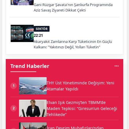
Gani Rüzgar Şavata'nın Şanlıurfa Programında
Aziz Savaş Ziyareti Dikkat Çekti
SEKTÖR
22:21
Akaryakıt Zamlarına Karşı Tüketicinin En Güçlü
Kalkanı: "Yakıtınızı Değil, Yolları Tüketin"
Trend Haberler
THY Üst Yönetiminde Değişim: Yeni
1
Atamalar Yapıldı
Elvan Işık Gezmiş’ten TBMM’de
Maden Tepkisi: “Giresun’un Geleceği
2
Tehlikede”
İran Devrim Muhafızları’ndan