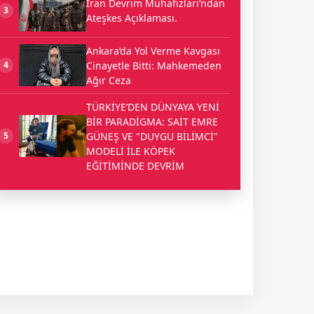
İran Devrim Muhafızları’ndan
3
Ateşkes Açıklaması.
Ankara’da Yol Verme Kavgası
Cinayetle Bitti: Mahkemeden
4
Ağır Ceza
TÜRKİYE’DEN DÜNYAYA YENİ
BİR PARADİGMA: SAİT EMRE
GÜNEŞ VE "DUYGU BİLİMCİ"
5
MODELİ İLE KÖPEK
EĞİTİMİNDE DEVRİM