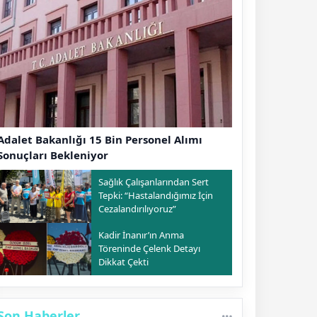
Adalet Bakanlığı 15 Bin Personel Alımı
Sonuçları Bekleniyor
Sağlık Çalışanlarından Sert
Tepki: “Hastalandığımız İçin
Cezalandırılıyoruz”
Kadir İnanır’ın Anma
Töreninde Çelenk Detayı
Dikkat Çekti
Son Haberler