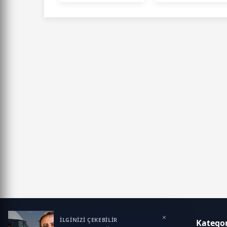
Soruşturma
Levent Haberi
Devam Ediyor"
Gerçeği
Yansıtmıyor"
×
İLGİNİZİ ÇEKEBİLİR
Marmara Ses
Kategor