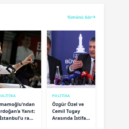
Tümünü Gör
POLİTİKA
POLİTİKA
İmamoğlu’ndan
Özgür Özel ve
Erdoğan’a Yanıt:
Cemil Tugay
“İstanbul’u rant
Arasında İstifa
düzeninden
Tartışması: