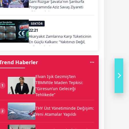
Gani Rüzgar Şavata'nın Şanlıurfa
Programında Aziz Savaş Ziyareti
Dikkat Çekti
SEKTÖR
22:21
Akaryakıt Zamlarına Karşı Tüketicinin
En Güçlü Kalkanı: "Yakıtınızı Değil,
Yolları Tüketin"
Trend Haberler
Elvan Işık Gezmiş’ten
TBMM’de Maden Tepkisi:
1
“Giresun’un Geleceği
Tehlikede”
THY Üst Yönetiminde Değişim:
2
Yeni Atamalar Yapıldı