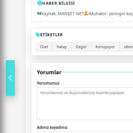
HABER BİLGİSİ
Kaynak: MANŞET NET
Muhabir: yenngin koç
ETİKETLER
Özel
hatay
Özgür
konuşuyor
silivri
Yorumlar
Yorumunuz
Adınız soyadınız