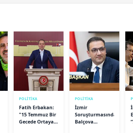
POLİTİKA
POLİTİKA
Fatih Erbakan:
İzmir
"15 Temmuz Bir
Soruşturmasında
Gecede Ortaya
Balçova
Çıkmadı"
Belediye