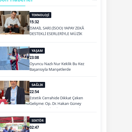
TEKNOLOJİ
15:32
İSMAİL SARI (İSOO) YAPAY ZEKÂ
DESTEKLİ ESERLERİYLE MÜZİK
PLATFORMLARINDA
YAŞAM
23:08
Oyuncu Nazlı Nur Keklik Bu Kez
Başarısıyla Manşetlerde
SAĞLIK
22:54
Estetik Cerrahide Dikkat Çeken
Gelişme: Op. Dr. Hakan Güney
Kuşadası'nda Hizmet Verecek
SEKTÖR
02:47