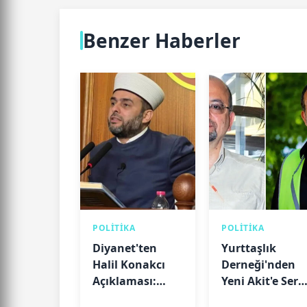
Benzer Haberler
POLİTİKA
POLİTİKA
Diyanet'ten
Yurttaşlık
Halil Konakcı
Derneği'nden
Açıklaması:
Yeni Akit'e Sert
"Hakkındaki
Tepki: "Haluk