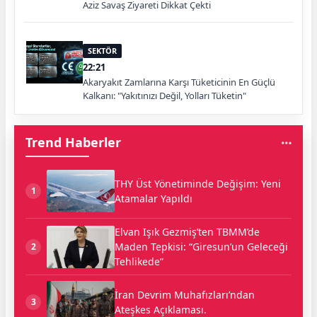
Aziz Savaş Ziyareti Dikkat Çekti
SEKTÖR
22:21
Akaryakıt Zamlarına Karşı Tüketicinin En Güçlü
Kalkanı: "Yakıtınızı Değil, Yolları Tüketin"
Trend Haberler
THY Üst Yönetiminde Değişim: Yeni
1
Atamalar Yapıldı
Elvan Işık Gezmiş’ten TBMM’de
Maden Tepkisi: “Giresun’un Geleceği
2
Tehlikede”
İran Devrim Muhafızları’ndan
3
Ateşkes Açıklaması.