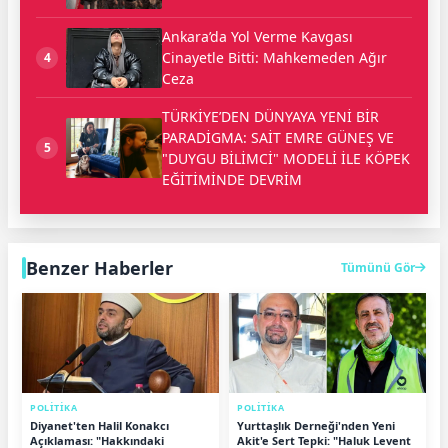
Ankara’da Yol Verme Kavgası
Cinayetle Bitti: Mahkemeden Ağır
4
Ceza
TÜRKİYE’DEN DÜNYAYA YENİ BİR
PARADİGMA: SAİT EMRE GÜNEŞ VE
5
"DUYGU BİLİMCİ" MODELİ İLE KÖPEK
EĞİTİMİNDE DEVRİM
Benzer Haberler
Tümünü Gör
POLİTİKA
POLİTİKA
Diyanet'ten Halil Konakcı
Yurttaşlık Derneği'nden Yeni
Açıklaması: "Hakkındaki
Akit'e Sert Tepki: "Haluk Levent