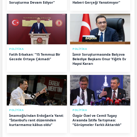
Soruşturma Devam Ediyor"
Haberi Gerçeği Yansıtmıyor"
POLİTİKA
POLİTİKA
Fatih Erbakan: "15 Temmuz Bir
İzmir Soruşturmasında Balçova
Gecede Ortaya Çıkmadı"
Belediye Başkanı Onur Yiğit’e Ev
Hapsi Kararı
POLİTİKA
POLİTİKA
İmamoğlu’ndan Erdoğan’a Yanıt:
Özgür Özel ve Cemil Tugay
“İstanbul’u rant düzeninden
Arasında İstifa Tartışması:
kurtarmamız kâbus oldu”
“Görüşmeler Farklı Aktarıldı”