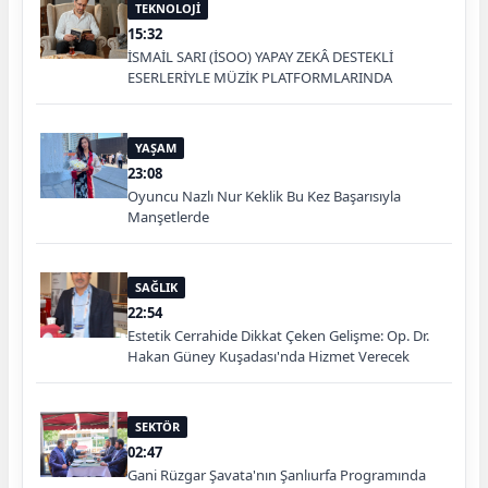
TEKNOLOJİ
15:32
İSMAİL SARI (İSOO) YAPAY ZEKÂ DESTEKLİ
ESERLERİYLE MÜZİK PLATFORMLARINDA
YAŞAM
23:08
Oyuncu Nazlı Nur Keklik Bu Kez Başarısıyla
Manşetlerde
SAĞLIK
22:54
Estetik Cerrahide Dikkat Çeken Gelişme: Op. Dr.
Hakan Güney Kuşadası'nda Hizmet Verecek
SEKTÖR
02:47
Gani Rüzgar Şavata'nın Şanlıurfa Programında