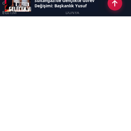
Sultangazi’de Gençlikte Görev
GÜNDEM
EKONOMİ
Değişimi: Başkanlık Yusuf
Aybak’a Emanet
EĞİTİM
DÜNYA
POLİTİKA
SPOR
SAĞLIK
TEKNOLOJİ
SEKTÖR
DİĞER
ASAYİŞ
YAŞAM
İNSAN
ÇEVRE
Sayfalar
KÜNYE
HAKKIMIZDA
GİZLİLİK POLİTİKASI
İletişim
RSS
Sitemap
İletişim