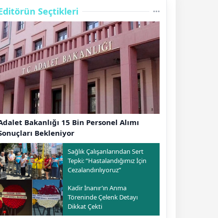
Editörün Seçtikleri
Adalet Bakanlığı 15 Bin Personel Alımı
Sonuçları Bekleniyor
Sağlık Çalışanlarından Sert
Tepki: “Hastalandığımız İçin
Cezalandırılıyoruz”
Kadir İnanır’ın Anma
Töreninde Çelenk Detayı
Dikkat Çekti