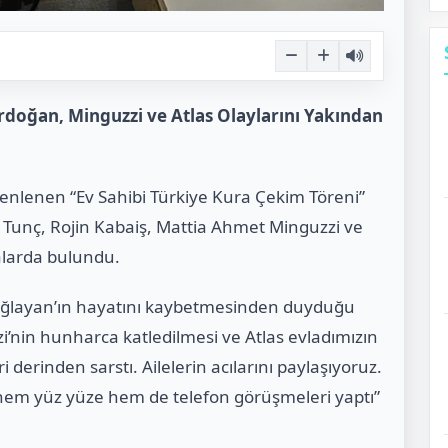
doğan, Minguzzi ve Atlas Olaylarını Yakından
zenlenen “Ev Sahibi Türkiye Kura Çekim Töreni”
ı. Tunç, Rojin Kabaiş, Mattia Ahmet Minguzzi ve
malarda bulundu.
ağlayan’ın hayatını kaybetmesinden duyduğu
’nin hunharca katledilmesi ve Atlas evladımızın
 derinden sarstı. Ailelerin acılarını paylaşıyoruz.
 hem yüz yüze hem de telefon görüşmeleri yaptı”