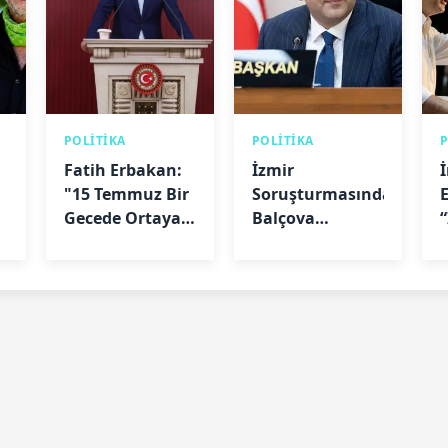
POLİTİKA
POLİTİKA
Fatih Erbakan:
İzmir
"15 Temmuz Bir
Soruşturmasında
Gecede Ortaya
Balçova
Çıkmadı"
Belediye
Başkanı Onur
Yiğit’e Ev Hapsi
Kararı