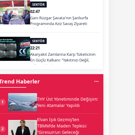
SEKTÖR
02:47
Gani Rüzgar Şavata'nın Şanlıurfa
Programında Aziz Savaş Ziyareti
Dikkat Çekti
SEKTÖR
22:21
Akaryakıt Zamlarına Karşı Tüketicinin
En Güçlü Kalkanı: "Yakıtınızı Değil,
Yolları Tüketin"
Trend Haberler
THY Üst Yönetiminde Değişim:
1
Yeni Atamalar Yapıldı
Elvan Işık Gezmiş’ten
TBMM’de Maden Tepkisi:
2
“Giresun’un Geleceği