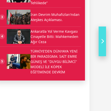
Tehlikede”
İran Devrim Muhafızları’ndan
3
Ateşkes Açıklaması.
Ankara’da Yol Verme Kavgası
Cinayetle Bitti: Mahkemeden
4
Ağır Ceza
TÜRKİYE’DEN DÜNYAYA YENİ
BİR PARADİGMA: SAİT EMRE
GÜNEŞ VE "DUYGU BİLİMCİ"
5
MODELİ İLE KÖPEK
EĞİTİMİNDE DEVRİM