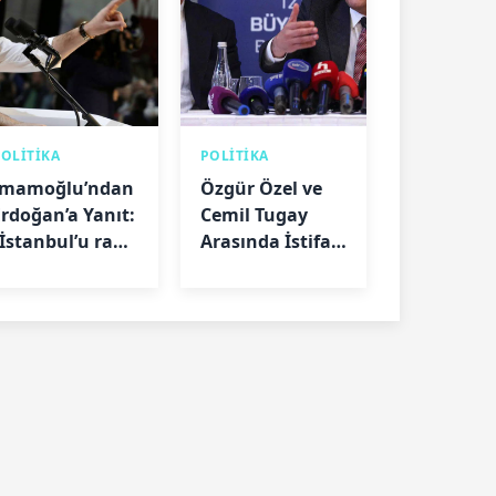
POLİTİKA
POLİTİKA
İmamoğlu’ndan
Özgür Özel ve
Erdoğan’a Yanıt:
Cemil Tugay
“İstanbul’u rant
Arasında İstifa
düzeninden
Tartışması:
kurtarmamız
“Görüşmeler
kâbus oldu”
Farklı Aktarıldı”