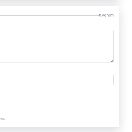
0 yorum
ın.