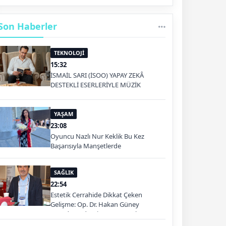
Son Haberler
TEKNOLOJİ
15:32
İSMAİL SARI (İSOO) YAPAY ZEKÂ
DESTEKLİ ESERLERİYLE MÜZİK
PLATFORMLARINDA
YAŞAM
23:08
Oyuncu Nazlı Nur Keklik Bu Kez
Başarısıyla Manşetlerde
SAĞLIK
22:54
Estetik Cerrahide Dikkat Çeken
Gelişme: Op. Dr. Hakan Güney
Kuşadası'nda Hizmet Verecek