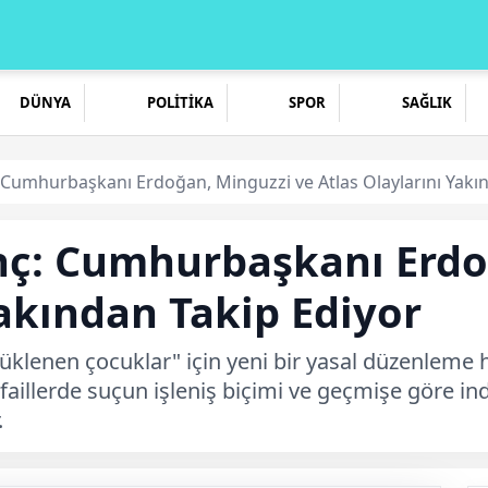
DÜNYA
POLİTİKA
SPOR
SAĞLIK
 Cumhurbaşkanı Erdoğan, Minguzzi ve Atlas Olaylarını Yakı
nç: Cumhurbaşkanı Erdo
Yakından Takip Ediyor
klenen çocuklar" için yeni bir yasal düzenleme ha
ı faillerde suçun işleniş biçimi ve geçmişe göre i
.