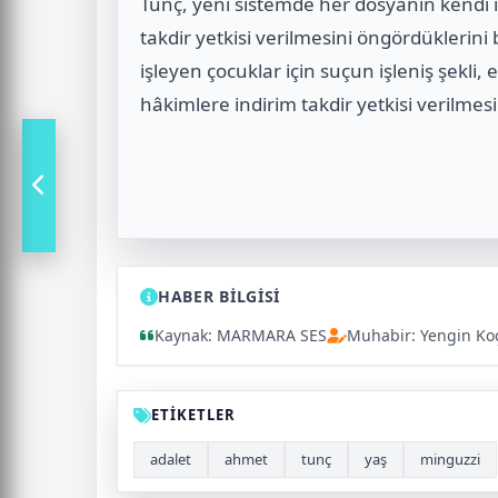
Tunç, yeni sistemde her dosyanın kendi i
takdir yetkisi verilmesini öngördüklerini b
işleyen çocuklar için suçun işleniş şekli,
hâkimlere indirim takdir yetkisi verilmesi
HABER BİLGİSİ
Kaynak: MARMARA SES
Muhabir: Yengin Ko
ETİKETLER
adalet
ahmet
tunç
yaş
minguzzi