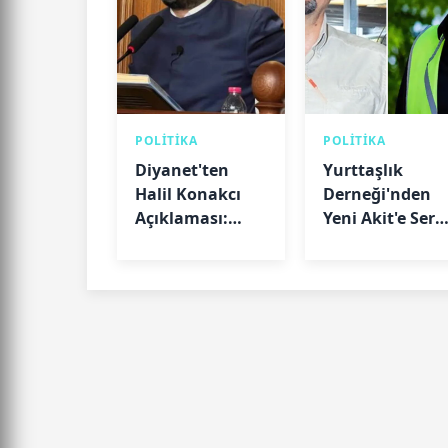
POLİTİKA
POLİTİKA
Diyanet'ten
Yurttaşlık
Halil Konakcı
Derneği'nden
Açıklaması:
Yeni Akit'e Sert
"Hakkındaki
Tepki: "Haluk
Soruşturma
Levent Haberi
Devam Ediyor"
Gerçeği
Yansıtmıyor"