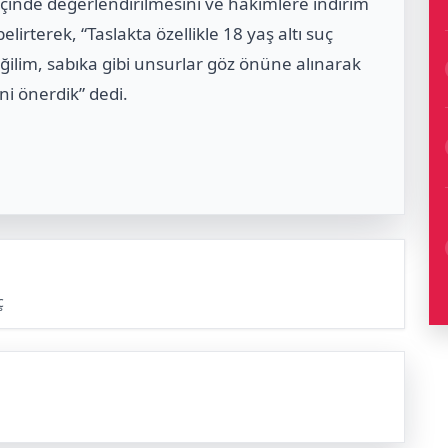
çinde değerlendirilmesini ve hâkimlere indirim
elirterek, “Taslakta özellikle 18 yaş altı suç
 eğilim, sabıka gibi unsurlar göz önüne alınarak
ni önerdik” dedi.
ç