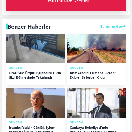
EĞİTİMİNDE DEVRİM
Benzer Haberler
Tümünü Gör
GÜNDEM
GÜNDEM
Firari Suç Örgütü Şüphelisi TIR’ın
Anız Yangını Ormana Sıçradı!
Gizli Bölmesinde Yakalandı
Ekipler Seferber Oldu
GÜNDEM
GÜNDEM
İstanbul'daki 4 Günlük Eylem
Çankaya Belediyesi'nde
Yasağına İlişkin İptal Kararı
Başkanvekili Seçimi İlk Turda