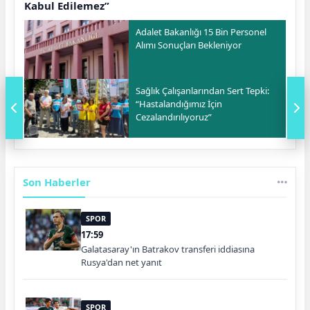
Kabul Edilemez”
Adalet Bakanlığı 15 Bin Personel
Alımı Sonuçları Bekleniyor
Sağlık Çalışanlarından Sert Tepki:
“Hastalandığımız İçin
Cezalandırılıyoruz”
Son Haberler
SPOR
17:59
Galatasaray'ın Batrakov transferi iddiasına
Rusya'dan net yanıt
SPOR