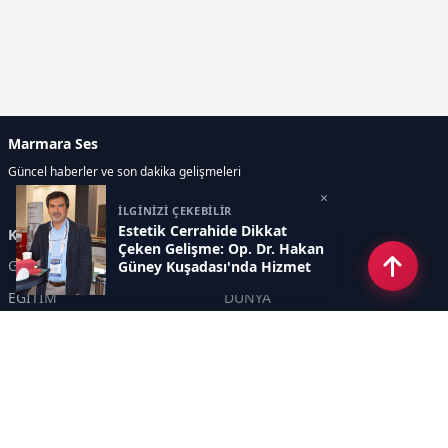
Marmara Ses
Güncel haberler ve son dakika gelişmeleri
×
İLGİNİZİ ÇEKEBİLİR
Estetik Cerrahide Dikkat
Kategoriler
Çeken Gelişme: Op. Dr. Hakan
GÜNDEM
EKONOMİ
Güney Kuşadası'nda Hizmet
Verecek
EĞİTİM
DÜNYA
POLİTİKA
SPOR
SAĞLIK
TEKNOLOJİ
SEKTÖR
DİĞER
ASAYİŞ
YAŞAM