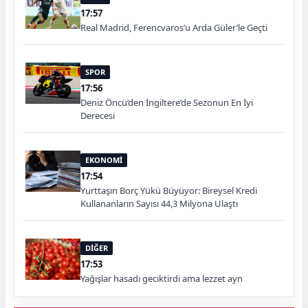
17:57
Real Madrid, Ferencvaros’u Arda Güler’le Geçti
SPOR
17:56
Deniz Öncü’den İngiltere’de Sezonun En İyi
Derecesi
EKONOMİ
17:54
Yurttaşın Borç Yükü Büyüyor: Bireysel Kredi
Kullananların Sayısı 44,3 Milyona Ulaştı
DİĞER
17:53
Yağışlar hasadı geciktirdi ama lezzet ayn