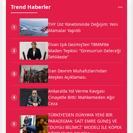
Trend Haberler
THY Üst Yönetiminde Değişim: Yeni
1
Atamalar Yapıldı
Elvan Işık Gezmiş’ten TBMM’de
Maden Tepkisi: “Giresun’un Geleceği
2
Tehlikede”
İran Devrim Muhafızları’ndan
3
Ateşkes Açıklaması.
Ankara’da Yol Verme Kavgası
Cinayetle Bitti: Mahkemeden Ağır
4
Ceza
TÜRKİYE’DEN DÜNYAYA YENİ BİR
PARADİGMA: SAİT EMRE GÜNEŞ VE
5
"DUYGU BİLİMCİ" MODELİ İLE KÖPEK