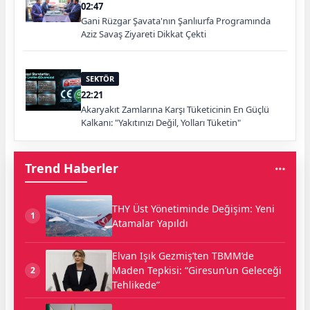
02:47
Gani Rüzgar Şavata'nın Şanlıurfa Programında
Aziz Savaş Ziyareti Dikkat Çekti
SEKTÖR
22:21
Akaryakıt Zamlarına Karşı Tüketicinin En Güçlü
Kalkanı: "Yakıtınızı Değil, Yolları Tüketin"
Trend Haberler
THY Üst Yönetiminde Değişim: Yeni
1
Atamalar Yapıldı
Elvan Işık Gezmiş’ten TBMM’de
Maden Tepkisi: “Giresun’un Geleceği
2
Tehlikede”