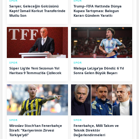
SPOR
SPOR
Sarıyer, Geleceğin Golcüsünü
Trump–FIFA Hattında Dünya
Kaptı! İsmail Korkut Transferinde
Kupası Tartışması: Balogun
Mutlu Son
Kararı Gündem Yarattı
SPOR
SPOR
Süper Lig'de Yeni Sezonun Yol
Malaga LaLiga’ya Döndü: 6 Yıl
Haritası 9 Temmuz'da Çizilecek
Sonra Gelen Büyük Başarı
SPOR
SPOR
Miroslav Stoch’tan Fenerbahçe
Fenerbahçe, Milli Takım ve
İtirafı: “Kariyerimin Zirvesi
Teknik Direktör
Türkiye’ydi”
Değerlendirmeleri