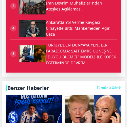
İran Devrim Muhafızları’ndan
3
Ateşkes Açıklaması.
Ankara’da Yol Verme Kavgası
Cinayetle Bitti: Mahkemeden Ağır
4
Ceza
TÜRKİYE’DEN DÜNYAYA YENİ BİR
PARADİGMA: SAİT EMRE GÜNEŞ VE
5
"DUYGU BİLİMCİ" MODELİ İLE KÖPEK
EĞİTİMİNDE DEVRİM
Benzer Haberler
Tümünü Gör