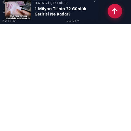
×
Kategoriler
İLGİNİZİ ÇEKEBİLİR
1 Milyon TL'nin 32 Günlük
GÜNDEM
EKONOMİ
Getirisi Ne Kadar?
EĞİTİM
DÜNYA
POLİTİKA
SPOR
SAĞLIK
TEKNOLOJİ
SEKTÖR
DİĞER
ASAYİŞ
YAŞAM
İNSAN
ÇEVRE
Sayfalar
KÜNYE
HAKKIMIZDA
GİZLİLİK POLİTİKASI
İletişim
RSS
Sitemap