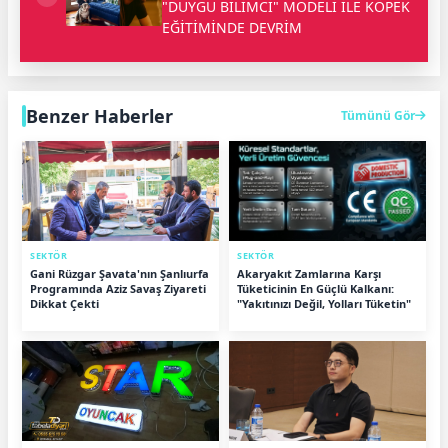
"DUYGU BİLİMCİ" MODELİ İLE KÖPEK
EĞİTİMİNDE DEVRİM
Benzer Haberler
Tümünü Gör
SEKTÖR
SEKTÖR
Gani Rüzgar Şavata'nın Şanlıurfa
Akaryakıt Zamlarına Karşı
Programında Aziz Savaş Ziyareti
Tüketicinin En Güçlü Kalkanı:
Dikkat Çekti
"Yakıtınızı Değil, Yolları Tüketin"