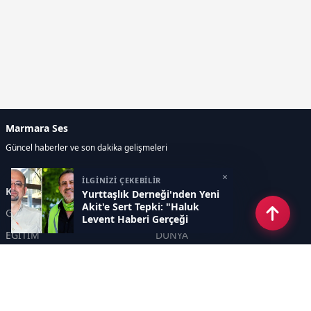
Marmara Ses
Güncel haberler ve son dakika gelişmeleri
×
İLGİNİZİ ÇEKEBİLİR
Kategoriler
Yurttaşlık Derneği'nden Yeni
Akit'e Sert Tepki: "Haluk
GÜNDEM
EKONOMİ
Levent Haberi Gerçeği
Yansıtmıyor"
EĞİTİM
DÜNYA
POLİTİKA
SPOR
SAĞLIK
TEKNOLOJİ
SEKTÖR
DİĞER