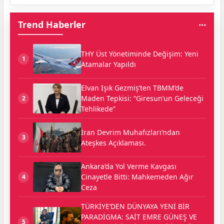
Trend Haberler
THY Üst Yönetiminde Değişim: Yeni
1
Atamalar Yapıldı
Elvan Işık Gezmiş’ten TBMM’de
Maden Tepkisi: “Giresun’un Geleceği
2
Tehlikede”
İran Devrim Muhafızları’ndan
3
Ateşkes Açıklaması.
Ankara’da Yol Verme Kavgası
Cinayetle Bitti: Mahkemeden Ağır
4
Ceza
TÜRKİYE’DEN DÜNYAYA YENİ BİR
PARADİGMA: SAİT EMRE GÜNEŞ VE
5