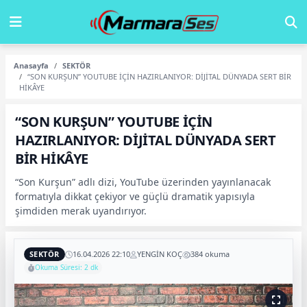
Anasayfa
SEKTÖR
“SON KURŞUN” YOUTUBE İÇİN HAZIRLANIYOR: DİJİTAL DÜNYADA SERT BİR
HİKÂYE
“SON KURŞUN” YOUTUBE İÇİN
HAZIRLANIYOR: DİJİTAL DÜNYADA SERT
BİR HİKÂYE
“Son Kurşun” adlı dizi, YouTube üzerinden yayınlanacak
formatıyla dikkat çekiyor ve güçlü dramatik yapısıyla
şimdiden merak uyandırıyor.
SEKTÖR
16.04.2026 22:10
YENGİN KOÇ
384 okuma
Okuma Süresi: 2 dk