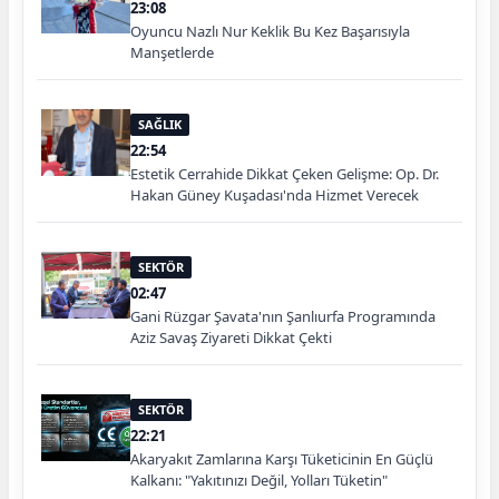
23:08
Oyuncu Nazlı Nur Keklik Bu Kez Başarısıyla
Manşetlerde
SAĞLIK
22:54
Estetik Cerrahide Dikkat Çeken Gelişme: Op. Dr.
Hakan Güney Kuşadası'nda Hizmet Verecek
SEKTÖR
02:47
Gani Rüzgar Şavata'nın Şanlıurfa Programında
Aziz Savaş Ziyareti Dikkat Çekti
SEKTÖR
22:21
Akaryakıt Zamlarına Karşı Tüketicinin En Güçlü
Kalkanı: "Yakıtınızı Değil, Yolları Tüketin"