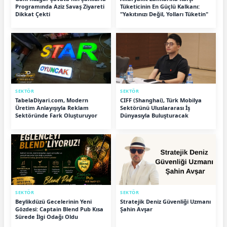
Programında Aziz Savaş Ziyareti
Tüketicinin En Güçlü Kalkanı:
Dikkat Çekti
"Yakıtınızı Değil, Yolları Tüketin"
SEKTÖR
SEKTÖR
TabelaDiyari.com, Modern
CIFF (Shanghai), Türk Mobilya
Üretim Anlayışıyla Reklam
Sektörünü Uluslararası İş
Sektöründe Fark Oluşturuyor
Dünyasıyla Buluşturacak
SEKTÖR
SEKTÖR
Beylikdüzü Gecelerinin Yeni
Stratejik Deniz Güvenliği Uzmanı
Gözdesi: Captain Blend Pub Kısa
Şahin Avşar
Sürede İlgi Odağı Oldu