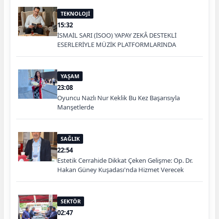
TEKNOLOJİ
15:32
İSMAİL SARI (İSOO) YAPAY ZEKÂ DESTEKLİ
ESERLERİYLE MÜZİK PLATFORMLARINDA
YAŞAM
23:08
Oyuncu Nazlı Nur Keklik Bu Kez Başarısıyla
Manşetlerde
SAĞLIK
22:54
Estetik Cerrahide Dikkat Çeken Gelişme: Op. Dr.
Hakan Güney Kuşadası'nda Hizmet Verecek
SEKTÖR
02:47