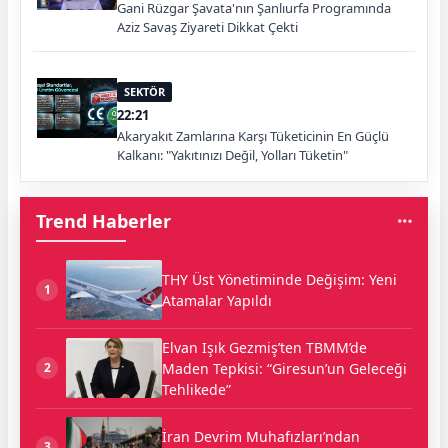
Gani Rüzgar Şavata'nın Şanlıurfa Programında
Aziz Savaş Ziyareti Dikkat Çekti
SEKTÖR
22:21
Akaryakıt Zamlarına Karşı Tüketicinin En Güçlü
Kalkanı: "Yakıtınızı Değil, Yolları Tüketin"
Trend Haberler
THY Üst Yönetiminde Değişim: Yeni
1
Atamalar Yapıldı
Elvan Işık Gezmiş’ten TBMM’de
Maden Tepkisi: “Giresun’un Geleceği
2
Tehlikede”
İran Devrim Muhafızları’ndan
3