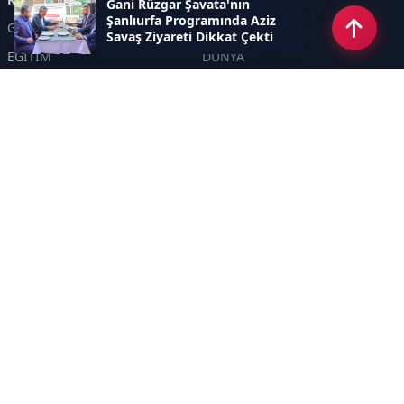
Gani Rüzgar Şavata'nın
Şanlıurfa Programında Aziz
GÜNDEM
EKONOMİ
Savaş Ziyareti Dikkat Çekti
EĞİTİM
DÜNYA
POLİTİKA
SPOR
SAĞLIK
TEKNOLOJİ
SEKTÖR
DİĞER
ASAYİŞ
YAŞAM
İNSAN
ÇEVRE
Sayfalar
KÜNYE
HAKKIMIZDA
GİZLİLİK POLİTİKASI
İletişim
RSS
Sitemap