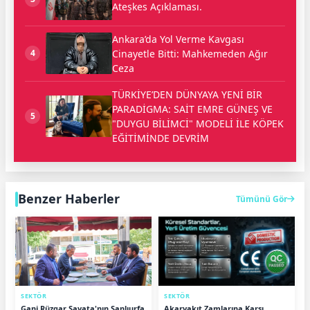
Ateşkes Açıklaması.
Ankara’da Yol Verme Kavgası
Cinayetle Bitti: Mahkemeden Ağır
4
Ceza
TÜRKİYE’DEN DÜNYAYA YENİ BİR
PARADİGMA: SAİT EMRE GÜNEŞ VE
5
"DUYGU BİLİMCİ" MODELİ İLE KÖPEK
EĞİTİMİNDE DEVRİM
Benzer Haberler
Tümünü Gör
SEKTÖR
SEKTÖR
Gani Rüzgar Şavata'nın Şanlıurfa
Akaryakıt Zamlarına Karşı