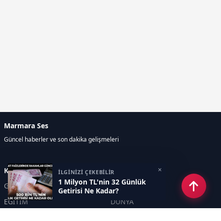
Marmara Ses
Güncel haberler ve son dakika gelişmeleri
×
Kategoriler
İLGİNİZİ ÇEKEBİLİR
1 Milyon TL'nin 32 Günlük
GÜNDEM
EKONOMİ
Getirisi Ne Kadar?
EĞİTİM
DÜNYA
POLİTİKA
SPOR