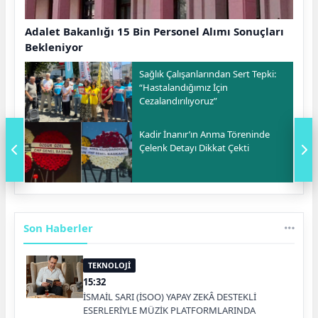
Adalet Bakanlığı 15 Bin Personel Alımı Sonuçları
Bekleniyor
Sağlık Çalışanlarından Sert Tepki:
“Hastalandığımız İçin
Cezalandırılıyoruz”
Kadir İnanır’ın Anma Töreninde
Çelenk Detayı Dikkat Çekti
Son Haberler
TEKNOLOJİ
15:32
İSMAİL SARI (İSOO) YAPAY ZEKÂ DESTEKLİ
ESERLERİYLE MÜZİK PLATFORMLARINDA