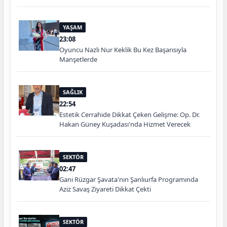
YAŞAM
23:08
Oyuncu Nazlı Nur Keklik Bu Kez Başarısıyla
Manşetlerde
SAĞLIK
22:54
Estetik Cerrahide Dikkat Çeken Gelişme: Op. Dr.
Hakan Güney Kuşadası'nda Hizmet Verecek
SEKTÖR
02:47
Gani Rüzgar Şavata'nın Şanlıurfa Programında
Aziz Savaş Ziyareti Dikkat Çekti
SEKTÖR