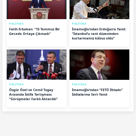
POLİTİKA
POLİTİKA
Fatih Erbakan: "15 Temmuz Bir
İmamoğlu’ndan Erdoğan’a Yanıt:
Gecede Ortaya Çıkmadı"
“İstanbul’u rant düzeninden
kurtarmamız kâbus oldu”
POLİTİKA
POLİTİKA
Özgür Özel ve Cemil Tugay
İmamoğlu’ndan “FETÖ İltisakı”
Arasında İstifa Tartışması:
İddialarına Sert Yanıt
“Görüşmeler Farklı Aktarıldı”