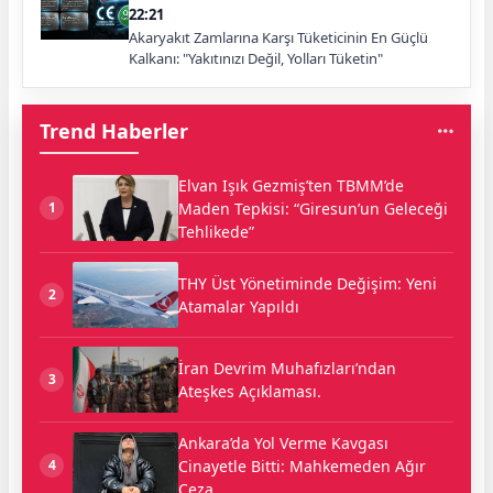
22:21
Akaryakıt Zamlarına Karşı Tüketicinin En Güçlü
Kalkanı: "Yakıtınızı Değil, Yolları Tüketin"
Trend Haberler
Elvan Işık Gezmiş’ten TBMM’de
Maden Tepkisi: “Giresun’un Geleceği
1
Tehlikede”
THY Üst Yönetiminde Değişim: Yeni
2
Atamalar Yapıldı
İran Devrim Muhafızları’ndan
3
Ateşkes Açıklaması.
Ankara’da Yol Verme Kavgası
Cinayetle Bitti: Mahkemeden Ağır
4
Ceza