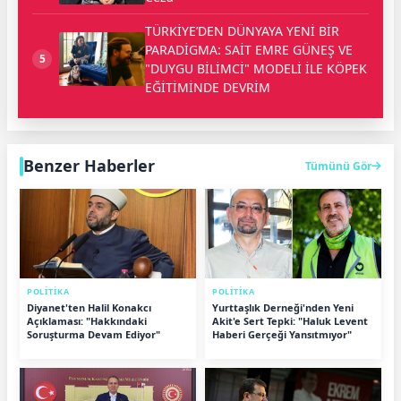
TÜRKİYE’DEN DÜNYAYA YENİ BİR
PARADİGMA: SAİT EMRE GÜNEŞ VE
5
"DUYGU BİLİMCİ" MODELİ İLE KÖPEK
EĞİTİMİNDE DEVRİM
Benzer Haberler
Tümünü Gör
POLİTİKA
POLİTİKA
Diyanet'ten Halil Konakcı
Yurttaşlık Derneği'nden Yeni
Açıklaması: "Hakkındaki
Akit'e Sert Tepki: "Haluk Levent
Soruşturma Devam Ediyor"
Haberi Gerçeği Yansıtmıyor"