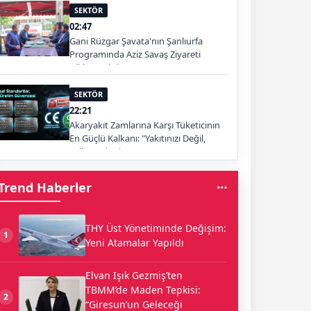
SEKTÖR
02:47
Gani Rüzgar Şavata'nın Şanlıurfa
Programında Aziz Savaş Ziyareti
Dikkat Çekti
SEKTÖR
22:21
Akaryakıt Zamlarına Karşı Tüketicinin
En Güçlü Kalkanı: "Yakıtınızı Değil,
Yolları Tüketin"
Trend Haberler
THY Üst Yönetiminde Değişim:
1
Yeni Atamalar Yapıldı
Elvan Işık Gezmiş’ten
TBMM’de Maden Tepkisi:
2
“Giresun’un Geleceği