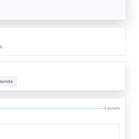
un
larında
0 yorum