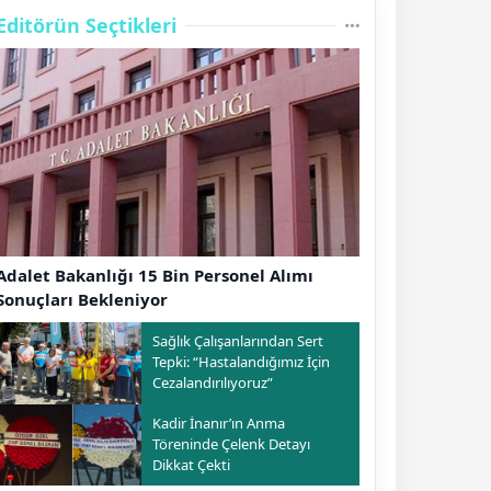
Editörün Seçtikleri
Adalet Bakanlığı 15 Bin Personel Alımı
Sonuçları Bekleniyor
Sağlık Çalışanlarından Sert
Tepki: “Hastalandığımız İçin
Cezalandırılıyoruz”
Kadir İnanır’ın Anma
Töreninde Çelenk Detayı
Dikkat Çekti