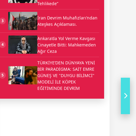
Tehlikede”
İran Devrim Muhafızları’ndan
3
Ateşkes Açıklaması.
Ankara’da Yol Verme Kavgası
Cinayetle Bitti: Mahkemeden
4
Ağır Ceza
TÜRKİYE’DEN DÜNYAYA YENİ
BİR PARADİGMA: SAİT EMRE
GÜNEŞ VE "DUYGU BİLİMCİ"
5
MODELİ İLE KÖPEK
EĞİTİMİNDE DEVRİM