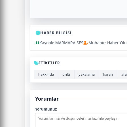
HABER BİLGİSİ
Kaynak: MARMARA SES
Muhabir: Haber Ol
ETİKETLER
hakkında
ünlü
yakalama
kararı
ara
Yorumlar
Yorumunuz