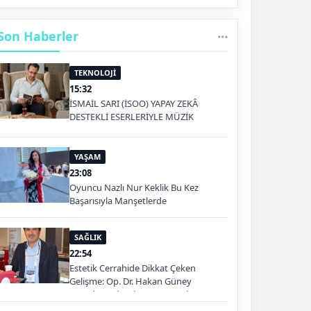
Son Haberler
TEKNOLOJİ
15:32
İSMAİL SARI (İSOO) YAPAY ZEKÂ
DESTEKLİ ESERLERİYLE MÜZİK
PLATFORMLARINDA
YAŞAM
23:08
Oyuncu Nazlı Nur Keklik Bu Kez
Başarısıyla Manşetlerde
SAĞLIK
22:54
Estetik Cerrahide Dikkat Çeken
Gelişme: Op. Dr. Hakan Güney
Kuşadası'nda Hizmet Verecek