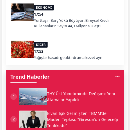
EKONOMİ
17:54
Yurttaşın Borç Yükü Büyüyor: Bireysel Kredi
Kullananların Sayısı 44,3 Milyona Ulaştı
DİĞER
17:53
Yağışlar hasadı geciktirdi ama lezzet ayn
Trend Haberler
THY Üst Yönetiminde Değişim: Yeni
1
Atamalar Yapıldı
Elvan Işık Gezmiş’ten TBMM’de
Maden Tepkisi: “Giresun’un Geleceği
2
Tehlikede”