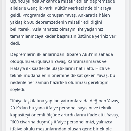
üçüncü yılında Ankara’da misafir edilen depremzede
ailelerle Gençlik Parkı Kültür Merkezi’nde bir araya
geldi. Programda konuşan Yavaş, Ankara’da hâlen
yaklaşık 900 depremzedenin misafir edildiğini
belirterek, “Asla rahatsız olmayın. İhtiyaçlarınız
tamamlanıncaya kadar başımızın üstünde yeriniz var”
dedi.
Depremlerin ilk anlarından itibaren ABB’nin sahada
olduğunu vurgulayan Yavaş, Kahramanmaraş ve
Hatay’a ilk saatlerde ulaştıklarını hatırlattı. Hızlı ve
teknik müdahalenin önemine dikkat çeken Yavaş, bu
nedenle her zaman hazırlıklı olunması gerektiğini
söyledi.
İtfaiye teşkilatına yapılan yatırımlara da değinen Yavaş,
2019’dan bu yana itfaiye personel sayısını ve teknik
kapasiteyi önemli ölçüde artırdıklarını ifade etti. Yavaş,
“600 civarına düşmüş itfaiye personelimizi, yalnızca
itfaiye okulu mezunlarından oluşan genç bir ekiple