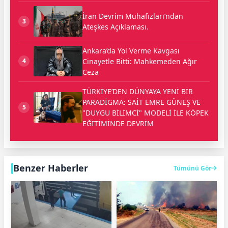
İran Devrim Muhafızları’ndan
3
Ateşkes Açıklaması.
Ankara’da Yol Verme Kavgası
Cinayetle Bitti: Mahkemeden Ağır
4
Ceza
TÜRKİYE’DEN DÜNYAYA YENİ BİR
PARADİGMA: SAİT EMRE GÜNEŞ VE
5
"DUYGU BİLİMCİ" MODELİ İLE KÖPEK
EĞİTİMİNDE DEVRİM
Benzer Haberler
Tümünü Gör