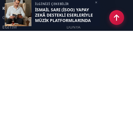
×
İLGİNİZİ ÇEKEBİLİR
Kategoriler
İSMAİL SARI (İSOO) YAPAY
ZEKÂ DESTEKLİ ESERLERİYLE
GÜNDEM
EKONOMİ
MÜZİK PLATFORMLARINDA
EĞİTİM
DÜNYA
POLİTİKA
SPOR
SAĞLIK
TEKNOLOJİ
SEKTÖR
DİĞER
ASAYİŞ
YAŞAM
İNSAN
ÇEVRE
Sayfalar
KÜNYE
HAKKIMIZDA
GİZLİLİK POLİTİKASI
İletişim
RSS
Sitemap