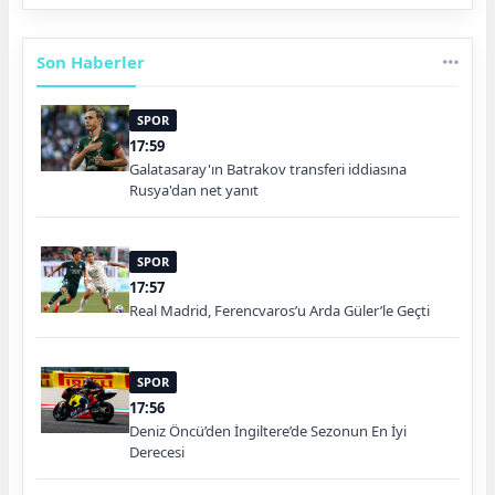
Son Haberler
SPOR
17:59
Galatasaray'ın Batrakov transferi iddiasına
Rusya'dan net yanıt
SPOR
17:57
Real Madrid, Ferencvaros’u Arda Güler’le Geçti
SPOR
17:56
Deniz Öncü’den İngiltere’de Sezonun En İyi
Derecesi