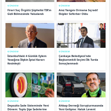
GÜNDEM
GÜNDEM
Firari Suç Örgütü Şüphelisi TIR’ın
Anız Yangını Ormana Sıçradı!
Gizli Bölmesinde Yakalandı
Ekipler Seferber Oldu
GÜNDEM
GÜNDEM
İstanbul'daki 4 Günlük Eylem
Çankaya Belediyesi'nde
Yasağına İlişkin İptal Kararı
Başkanvekili Seçimi İlk Turda
Kesinleşti
Sonuçlanmadı
GÜNDEM
GÜNDEM
Depozito İade Sisteminde Yeni
Ahbap Derneği Soruşturmasında
Dönem: Toplu Şişe İadelerine
Yeni Gelişme: Haluk Levent