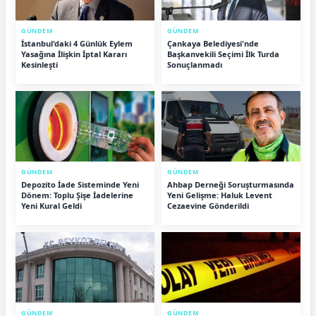
GÜNDEM
GÜNDEM
İstanbul'daki 4 Günlük Eylem
Çankaya Belediyesi'nde
Yasağına İlişkin İptal Kararı
Başkanvekili Seçimi İlk Turda
Kesinleşti
Sonuçlanmadı
GÜNDEM
GÜNDEM
Depozito İade Sisteminde Yeni
Ahbap Derneği Soruşturmasında
Dönem: Toplu Şişe İadelerine
Yeni Gelişme: Haluk Levent
Yeni Kural Geldi
Cezaevine Gönderildi
GÜNDEM
GÜNDEM