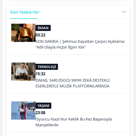
Son Haberler
İNSAN
03:22
SON DAKİKA | Şehmuz Kaya’dan Çarpıcı Açıklama:
“Adli Olayla Hiçbir İlgim Yok”
TEKNOLOJİ
15:32
İSMAİL SARI (İSOO) YAPAY ZEKÂ DESTEKLİ
ESERLERİYLE MÜZİK PLATFORMLARINDA
YAŞAM
23:08
Oyuncu Nazlı Nur Keklik Bu Kez Başarısıyla
Manşetlerde