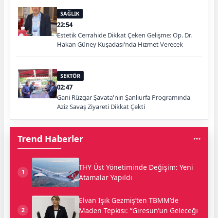
SAĞLIK
22:54
Estetik Cerrahide Dikkat Çeken Gelişme: Op. Dr.
Hakan Güney Kuşadası'nda Hizmet Verecek
SEKTÖR
02:47
Gani Rüzgar Şavata'nın Şanlıurfa Programında
Aziz Savaş Ziyareti Dikkat Çekti
Trend Haberler
THY Üst Yönetiminde Değişim: Yeni
1
Atamalar Yapıldı
Elvan Işık Gezmiş’ten TBMM’de
Maden Tepkisi: “Giresun’un Geleceği
2