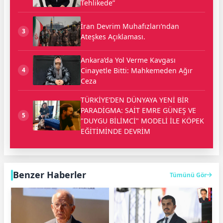
Tehlikede”
İran Devrim Muhafızları’ndan
3
Ateşkes Açıklaması.
Ankara’da Yol Verme Kavgası
Cinayetle Bitti: Mahkemeden Ağır
4
Ceza
TÜRKİYE’DEN DÜNYAYA YENİ BİR
PARADİGMA: SAİT EMRE GÜNEŞ VE
5
"DUYGU BİLİMCİ" MODELİ İLE KÖPEK
EĞİTİMİNDE DEVRİM
Benzer Haberler
Tümünü Gör