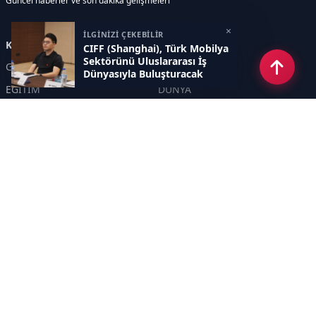
Güncel haberler ve son dakika gelişmeleri
×
İLGİNİZİ ÇEKEBİLİR
Kategoriler
CIFF (Shanghai), Türk Mobilya
Sektörünü Uluslararası İş
GÜNDEM
EKONOMİ
Dünyasıyla Buluşturacak
EĞİTİM
DÜNYA
POLİTİKA
SPOR
SAĞLIK
TEKNOLOJİ
SEKTÖR
DİĞER
ASAYİŞ
YAŞAM
İNSAN
ÇEVRE
Sayfalar
KÜNYE
HAKKIMIZDA
GİZLİLİK POLİTİKASI
İletişim