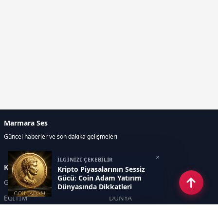
Marmara Ses
Güncel haberler ve son dakika gelişmeleri
×
İLGİNİZİ ÇEKEBİLİR
Kategoriler
Kripto Piyasalarının Sessiz
Gücü: Coin Adam Yatırım
GÜNDEM
EKONOMİ
Dünyasında Dikkatleri
Üzerine Çekiyor
EĞİTİM
DÜNYA
POLİTİKA
SPOR