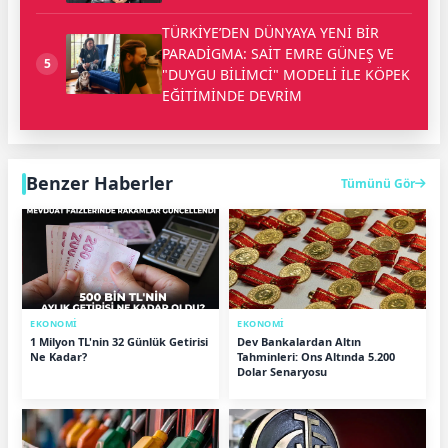
TÜRKİYE’DEN DÜNYAYA YENİ BİR
PARADİGMA: SAİT EMRE GÜNEŞ VE
5
"DUYGU BİLİMCİ" MODELİ İLE KÖPEK
EĞİTİMİNDE DEVRİM
Benzer Haberler
Tümünü Gör
EKONOMİ
EKONOMİ
1 Milyon TL'nin 32 Günlük Getirisi
Dev Bankalardan Altın
Ne Kadar?
Tahminleri: Ons Altında 5.200
Dolar Senaryosu