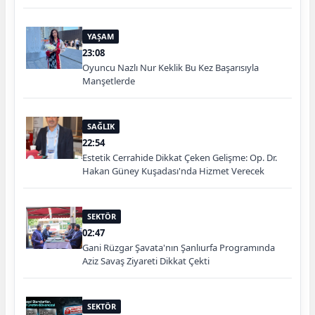
YAŞAM
23:08
Oyuncu Nazlı Nur Keklik Bu Kez Başarısıyla
Manşetlerde
SAĞLIK
22:54
Estetik Cerrahide Dikkat Çeken Gelişme: Op. Dr.
Hakan Güney Kuşadası'nda Hizmet Verecek
SEKTÖR
02:47
Gani Rüzgar Şavata'nın Şanlıurfa Programında
Aziz Savaş Ziyareti Dikkat Çekti
SEKTÖR