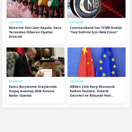
EKONOMİ
EKONOMİ
Motorine Yeni Zam Kapıda: Gece
Commerzbank'tan TCMB Analizi:
Yarısından İtibaren Fiyatlar
“Faiz İndirimi İçin Hâlâ Erken”
Artacak
EKONOMİ
EKONOMİ
Kamu Borçlanma Araçlarında
AB’den Çin’e Karşı Ekonomik
Stopaj Avantajı 2026 Sonuna
Kalkan Hamlesi: Tedarik
Kadar Uzatıldı
Zincirleri ve Bütçede Yeni
Dönem