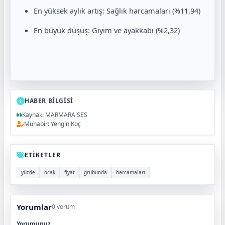
En yüksek aylık artış: Sağlık harcamaları (%11,94)
En büyük düşüş: Giyim ve ayakkabı (%2,32)
HABER BİLGİSİ
Kaynak: MARMARA SES
Muhabir: Yengin Koç
ETİKETLER
yüzde
ocak
fiyat
grubunda
harcamaları
Yorumlar
0 yorum
Yorumunuz