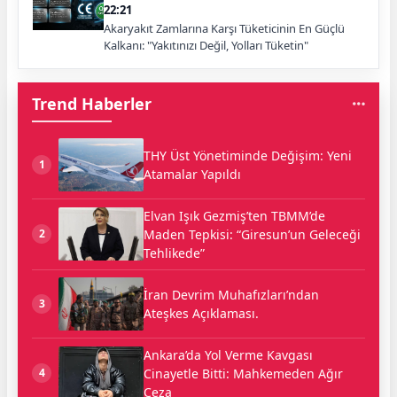
22:21
Akaryakıt Zamlarına Karşı Tüketicinin En Güçlü
Kalkanı: "Yakıtınızı Değil, Yolları Tüketin"
Trend Haberler
THY Üst Yönetiminde Değişim: Yeni
1
Atamalar Yapıldı
Elvan Işık Gezmiş’ten TBMM’de
Maden Tepkisi: “Giresun’un Geleceği
2
Tehlikede”
İran Devrim Muhafızları’ndan
3
Ateşkes Açıklaması.
Ankara’da Yol Verme Kavgası
Cinayetle Bitti: Mahkemeden Ağır
4
Ceza