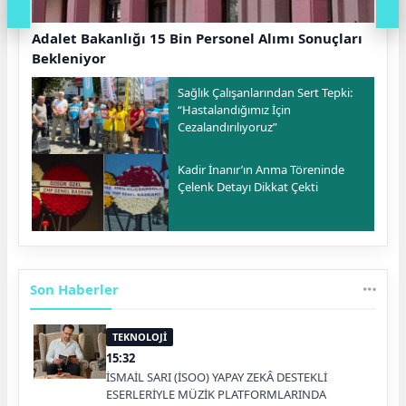
Adalet Bakanlığı 15 Bin Personel Alımı Sonuçları
Bekleniyor
Sağlık Çalışanlarından Sert Tepki:
“Hastalandığımız İçin
Cezalandırılıyoruz”
Kadir İnanır’ın Anma Töreninde
Çelenk Detayı Dikkat Çekti
Son Haberler
TEKNOLOJİ
15:32
İSMAİL SARI (İSOO) YAPAY ZEKÂ DESTEKLİ
ESERLERİYLE MÜZİK PLATFORMLARINDA