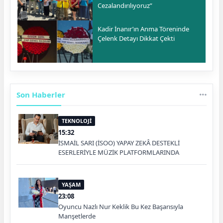
Cezalandırılıyoruz”
Kadir İnanır’ın Anma Töreninde
Çelenk Detayı Dikkat Çekti
Son Haberler
TEKNOLOJİ
15:32
İSMAİL SARI (İSOO) YAPAY ZEKÂ DESTEKLİ
ESERLERİYLE MÜZİK PLATFORMLARINDA
YAŞAM
23:08
Oyuncu Nazlı Nur Keklik Bu Kez Başarısıyla
Manşetlerde