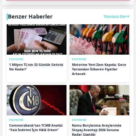
Benzer Haberler
Tümünü Gör
EKONOMİ
EKONOMİ
1 Milyon TL'nin 32 Günlük Getirisi
Motorine Yeni Zam Kapıda: Gece
Ne Kadar?
Yarısından İtibaren Fiyatlar
Artacak
EKONOMİ
EKONOMİ
Commerzbank'tan TCMB Analizi:
Kamu Borçlanma Araçlarında
“Faiz İndirimi İçin Hâlâ Erken”
Stopaj Avantajı 2026 Sonuna
Kadar Uzatıldı