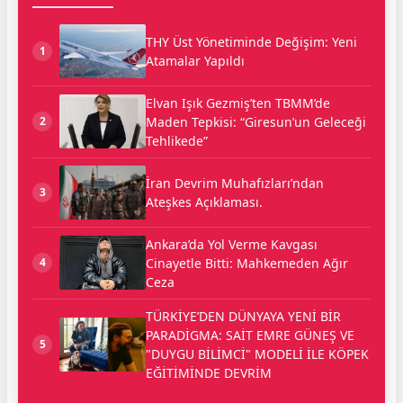
THY Üst Yönetiminde Değişim: Yeni
1
Atamalar Yapıldı
Elvan Işık Gezmiş’ten TBMM’de
Maden Tepkisi: “Giresun’un Geleceği
2
Tehlikede”
İran Devrim Muhafızları’ndan
3
Ateşkes Açıklaması.
Ankara’da Yol Verme Kavgası
Cinayetle Bitti: Mahkemeden Ağır
4
Ceza
TÜRKİYE’DEN DÜNYAYA YENİ BİR
PARADİGMA: SAİT EMRE GÜNEŞ VE
5
"DUYGU BİLİMCİ" MODELİ İLE KÖPEK
EĞİTİMİNDE DEVRİM