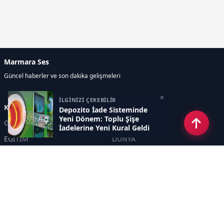
Marmara Ses
Güncel haberler ve son dakika gelişmeleri
×
İLGİNİZİ ÇEKEBİLİR
Kategoriler
Depozito İade Sisteminde
Yeni Dönem: Toplu Şişe
GÜNDEM
EKONOMİ
İadelerine Yeni Kural Geldi
EĞİTİM
DÜNYA
POLİTİKA
SPOR
SAĞLIK
TEKNOLOJİ
SEKTÖR
DİĞER
ASAYİŞ
YAŞAM
İNSAN
ÇEVRE