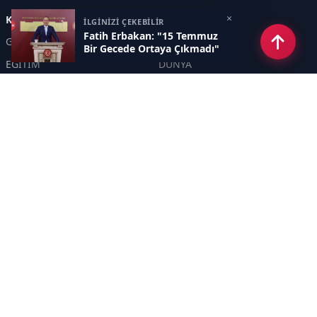
×
Kategoriler
İLGİNİZİ ÇEKEBİLİR
Fatih Erbakan: "15 Temmuz
GÜNDEM
EKONOMİ
Bir Gecede Ortaya Çıkmadı"
EĞİTİM
DÜNYA
POLİTİKA
SPOR
SAĞLIK
TEKNOLOJİ
SEKTÖR
DİĞER
ASAYİŞ
YAŞAM
İNSAN
ÇEVRE
Sayfalar
KÜNYE
HAKKIMIZDA
GİZLİLİK POLİTİKASI
İletişim
RSS
Sitemap