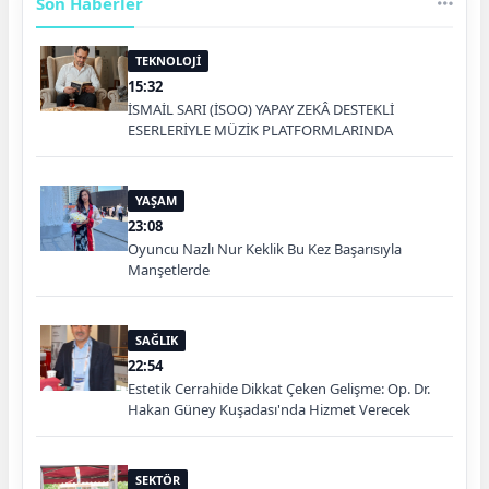
Son Haberler
TEKNOLOJİ
15:32
İSMAİL SARI (İSOO) YAPAY ZEKÂ DESTEKLİ
ESERLERİYLE MÜZİK PLATFORMLARINDA
YAŞAM
23:08
Oyuncu Nazlı Nur Keklik Bu Kez Başarısıyla
Manşetlerde
SAĞLIK
22:54
Estetik Cerrahide Dikkat Çeken Gelişme: Op. Dr.
Hakan Güney Kuşadası'nda Hizmet Verecek
SEKTÖR