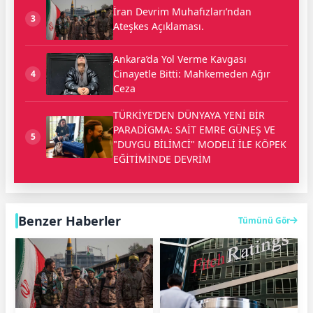
İran Devrim Muhafızları’ndan
3
Ateşkes Açıklaması.
Ankara’da Yol Verme Kavgası
Cinayetle Bitti: Mahkemeden Ağır
4
Ceza
TÜRKİYE’DEN DÜNYAYA YENİ BİR
PARADİGMA: SAİT EMRE GÜNEŞ VE
5
"DUYGU BİLİMCİ" MODELİ İLE KÖPEK
EĞİTİMİNDE DEVRİM
Benzer Haberler
Tümünü Gör