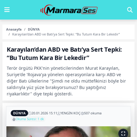
Anasayfa
DÜNYA
Karayılan’dan ABD ve Batı’ya Sert Tepki: “Bu Tutum Kara Bir Lekedir”
Karayılan’dan ABD ve Batı’ya Sert Tepki:
“Bu Tutum Kara Bir Lekedir”
Terör örgütü PKK'nin yöneticilerinden Murat Karayılan,
Suriye'de 'Rojava'ya yönelen operasyonlara karşı ABD ve
diğer Batı ülkelerine "Şimdi ne oldu müttefikinizi böyle bir
saldırıyla yüz yüze bırakıyorsunuz? Bu yaptığınız
riyakarlıktır" diye tepki gösterdi.
DÜNYA
20.01.2026 15:11
YENGİN KOÇ
507 okuma
Okuma Süresi: 1 dk