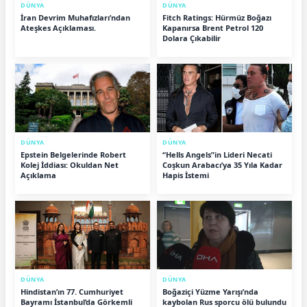
DÜNYA
DÜNYA
İran Devrim Muhafızları’ndan
Fitch Ratings: Hürmüz Boğazı
Ateşkes Açıklaması.
Kapanırsa Brent Petrol 120
Dolara Çıkabilir
DÜNYA
DÜNYA
Epstein Belgelerinde Robert
“Hells Angels”in Lideri Necati
Kolej İddiası: Okuldan Net
Coşkun Arabacı’ya 35 Yıla Kadar
Açıklama
Hapis İstemi
DÜNYA
DÜNYA
Hindistan’ın 77. Cumhuriyet
Boğaziçi Yüzme Yarışı’nda
Bayramı İstanbul’da Görkemli
kaybolan Rus sporcu ölü bulundu