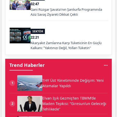
02:47
Gani Rüzgar Şavata'nın Şanlıurfa Programında
Aziz Savaş Ziyareti Dikkat Çekti
SEKTÖR
22:21
Akaryakıt Zamlarına Karşı Tüketicinin En Güçlü
Kalkanı: "Yakıtınızı Değil, Yolları Tüketin"
Trend Haberler
THY Üst Yönetiminde Değişim: Yeni
1
Atamalar Yapıldı
Elvan Işık Gezmiş’ten TBMM’de
Maden Tepkisi: “Giresun’un Geleceği
2
Tehlikede”