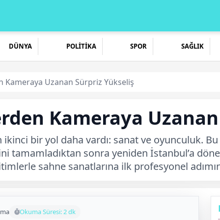
DÜNYA
POLİTİKA
SPOR
SAĞLIK
en Kameraya Uzanan Sürpriz Yükseliş
lerden Kameraya Uzanan 
kinci bir yol daha vardı: sanat ve oyunculuk. Bu 
imini tamamladıktan sonra yeniden İstanbul’a dön
imlerle sahne sanatlarına ilk profesyonel adımını
uma
Okuma Süresi: 2 dk