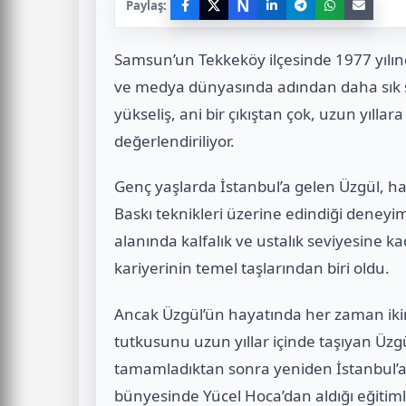
N
Paylaş:
Samsun’un Tekkeköy ilçesinde 1977 yılı
ve medya dünyasında adından daha sık söz
yükseliş, ani bir çıkıştan çok, uzun yıllar
değerlendiriliyor.
Genç yaşlarda İstanbul’a gelen Üzgül, 
Baskı teknikleri üzerine edindiği deneyim
alanında kalfalık ve ustalık seviyesine kad
kariyerinin temel taşlarından biri oldu.
Ancak Üzgül’ün hayatında her zaman ikin
tutkusunu uzun yıllar içinde taşıyan Üzgü
tamamladıktan sonra yeniden İstanbul’
bünyesinde Yücel Hoca’dan aldığı eğitiml