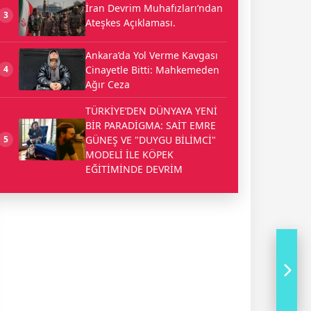
İran Devrim Muhafızları’ndan
3
Ateşkes Açıklaması.
Ankara’da Yol Verme Kavgası
Cinayetle Bitti: Mahkemeden
4
Ağır Ceza
TÜRKİYE’DEN DÜNYAYA YENİ
BİR PARADİGMA: SAİT EMRE
GÜNEŞ VE "DUYGU BİLİMCİ"
5
MODELİ İLE KÖPEK
EĞİTİMİNDE DEVRİM