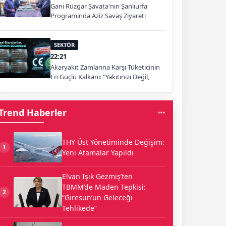
Gani Rüzgar Şavata'nın Şanlıurfa
Programında Aziz Savaş Ziyareti
Dikkat Çekti
SEKTÖR
22:21
Akaryakıt Zamlarına Karşı Tüketicinin
En Güçlü Kalkanı: "Yakıtınızı Değil,
Yolları Tüketin"
Trend Haberler
THY Üst Yönetiminde Değişim:
1
Yeni Atamalar Yapıldı
Elvan Işık Gezmiş’ten
TBMM’de Maden Tepkisi:
2
“Giresun’un Geleceği
Tehlikede”