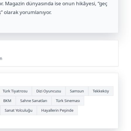
yor. Magazin dünyasında ise onun hikâyesi, “geç
ş” olarak yorumlanıyor.
un
Türk Tiyatrosu
Dizi Oyuncusu
Samsun
Tekkeköy
BKM
Sahne Sanatları
Türk Sineması
Sanat Yolculuğu
Hayallerin Peşinde