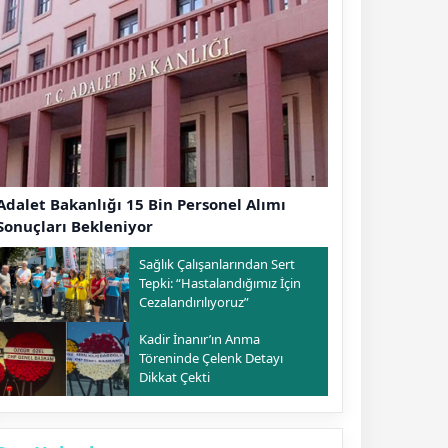
Adalet Bakanlığı 15 Bin Personel Alımı
Sonuçları Bekleniyor
Sağlık Çalışanlarından Sert
Tepki: “Hastalandığımız İçin
Cezalandırılıyoruz”
Kadir İnanır’ın Anma
Töreninde Çelenk Detayı
Dikkat Çekti