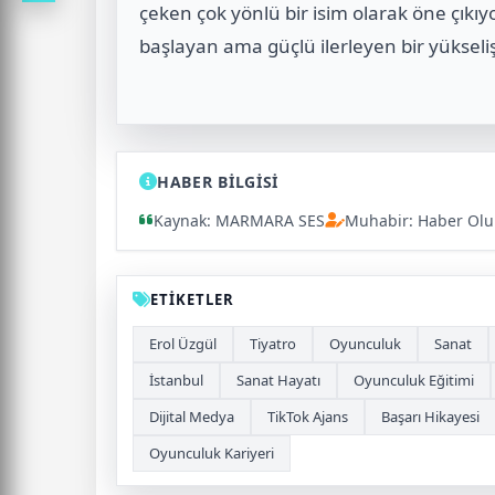
çeken çok yönlü bir isim olarak öne çıkı
başlayan ama güçlü ilerleyen bir yükseli
HABER BİLGİSİ
Kaynak: MARMARA SES
Muhabir: Haber Ol
ETİKETLER
Erol Üzgül
Tiyatro
Oyunculuk
Sanat
İstanbul
Sanat Hayatı
Oyunculuk Eğitimi
Dijital Medya
TikTok Ajans
Başarı Hikayesi
Oyunculuk Kariyeri