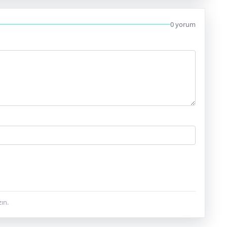
0 yorum
ın.