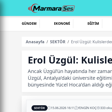
GÜNDEM
EKONOMİ
EĞİTİM
Anasayfa
SEKTÖR
Erol Üzgül: Kulislerd
Erol Üzgül: Kulis
Ancak Üzgül’ün hayatında her zaman i
Üzgül, Antalya’daki üniversite eğit
bünyesinde Yücel Hoca’dan aldığı eğit
15.06.2026 16:11
YENGİN KOÇ
333 ok
SEKTÖR