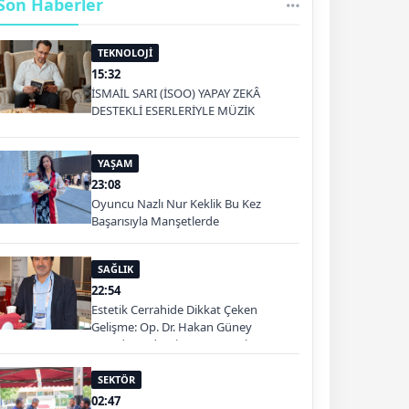
Son Haberler
TEKNOLOJİ
15:32
İSMAİL SARI (İSOO) YAPAY ZEKÂ
DESTEKLİ ESERLERİYLE MÜZİK
PLATFORMLARINDA
YAŞAM
23:08
Oyuncu Nazlı Nur Keklik Bu Kez
Başarısıyla Manşetlerde
SAĞLIK
22:54
Estetik Cerrahide Dikkat Çeken
Gelişme: Op. Dr. Hakan Güney
Kuşadası'nda Hizmet Verecek
SEKTÖR
02:47