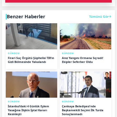
Benzer Haberler
Tümünü Gör
GÜNDEM
GÜNDEM
Firari Suç Örgütü Şüphelisi TIR’ın
Anız Yangını Ormana Sıçradı!
Gizli Bölmesinde Yakalandı
Ekipler Seferber Oldu
GÜNDEM
GÜNDEM
İstanbul'daki 4 Günlük Eylem
Çankaya Belediyesi'nde
Yasağına İlişkin İptal Kararı
Başkanvekili Seçimi İlk Turda
Kesinleşti
Sonuçlanmadı