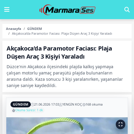
Anasayfa
GÜNDEM
Akçakoca’da Paramotor Faciası: Plaja Düşen Araç 3 Kişiyi Yaraladı
Akçakoca’da Paramotor Faciası: Plaja
Düşen Araç 3 Kişiyi Yaraladı
Düzce'nin Akçakoca ilçesindeki plajda kalkış yapmaya
çalışan motorlu yamaç paraşütü plajda bulunanların
arasına daldı. Kaza sonucu 3 kişi yaralanırken, yaşananlar
saniye saniye kaydedildi.
GÜNDEM
21.06.2026 17:03
YENGİN KOÇ
168 okuma
Okuma Süresi: 1 dk