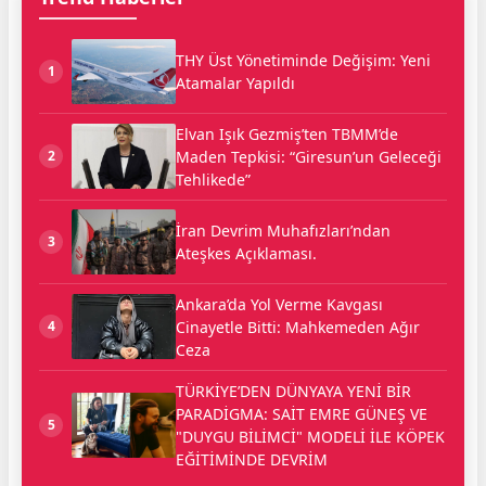
THY Üst Yönetiminde Değişim: Yeni
1
Atamalar Yapıldı
Elvan Işık Gezmiş’ten TBMM’de
Maden Tepkisi: “Giresun’un Geleceği
2
Tehlikede”
İran Devrim Muhafızları’ndan
3
Ateşkes Açıklaması.
Ankara’da Yol Verme Kavgası
Cinayetle Bitti: Mahkemeden Ağır
4
Ceza
TÜRKİYE’DEN DÜNYAYA YENİ BİR
PARADİGMA: SAİT EMRE GÜNEŞ VE
5
"DUYGU BİLİMCİ" MODELİ İLE KÖPEK
EĞİTİMİNDE DEVRİM