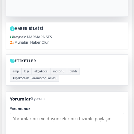
HABER BİLGİSİ
Kaynak: MARMARA SES
Muhabir: Haber Olun
ETİKETLER
amp
kişi
akçakoca
motorlu
daldı
Akçakoca’da Paramotor Faciası
Yorumlar
0 yorum
Yorumunuz