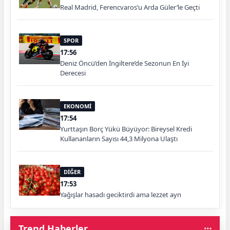
Real Madrid, Ferencvaros’u Arda Güler’le Geçti
SPOR
17:56
Deniz Öncü’den İngiltere’de Sezonun En İyi
Derecesi
EKONOMİ
17:54
Yurttaşın Borç Yükü Büyüyor: Bireysel Kredi
Kullananların Sayısı 44,3 Milyona Ulaştı
DİĞER
17:53
Yağışlar hasadı geciktirdi ama lezzet ayn
Trend Haberler