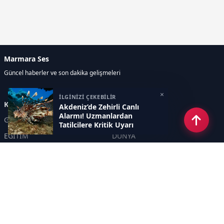
Marmara Ses
Güncel haberler ve son dakika gelişmeleri
×
İLGİNİZİ ÇEKEBİLİR
Kategoriler
Akdeniz’de Zehirli Canlı
Alarmı! Uzmanlardan
GÜNDEM
EKONOMİ
Tatilcilere Kritik Uyarı
EĞİTİM
DÜNYA
POLİTİKA
SPOR
SAĞLIK
TEKNOLOJİ
SEKTÖR
DİĞER
ASAYİŞ
YAŞAM
İNSAN
ÇEVRE