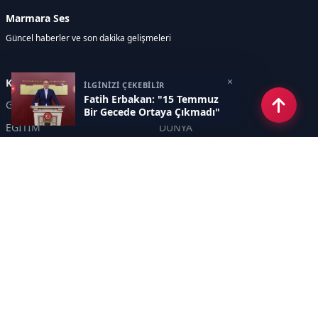
Marmara Ses
Güncel haberler ve son dakika gelişmeleri
×
Kategoriler
İLGİNİZİ ÇEKEBİLİR
Fatih Erbakan: "15 Temmuz
GÜNDEM
EKONOMİ
Bir Gecede Ortaya Çıkmadı"
EĞİTİM
DÜNYA
POLİTİKA
SPOR
SAĞLIK
TEKNOLOJİ
SEKTÖR
DİĞER
ASAYİŞ
YAŞAM
İNSAN
ÇEVRE
Sayfalar
KÜNYE
HAKKIMIZDA