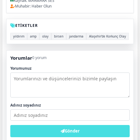
Kaynak: MARMARA SES
Muhabir: Haber Olun
ETİKETLER
yıldırım
amp
olay
birsen
jandarma
Alaşehir’de Korkunç Olay
Yorumlar
0 yorum
Yorumunuz
Adınız soyadınız
Gönder