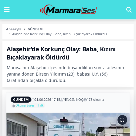
Anasayfa
GÜNDEM
Alaşehir’de Korkunç Olay: Baba, Kızını Bıçaklayarak Öldürdü
Alaşehir’de Korkunç Olay: Baba, Kızını
Bıçaklayarak Öldürdü
Manisa'nın Alaşehir ilçesinde boşandıktan sonra ailesinin
yanına dönen Birsen Yıldırım (23), babası Ü.Y. (56)
tarafından bıçakla öldürüldü.
GÜNDEM
21.06.2026 17:15
YENGİN KOÇ
178 okuma
Okuma Süresi: 1 dk