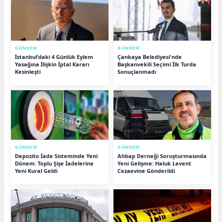
GÜNDEM
GÜNDEM
İstanbul'daki 4 Günlük Eylem
Çankaya Belediyesi'nde
Yasağına İlişkin İptal Kararı
Başkanvekili Seçimi İlk Turda
Kesinleşti
Sonuçlanmadı
GÜNDEM
GÜNDEM
Depozito İade Sisteminde Yeni
Ahbap Derneği Soruşturmasında
Dönem: Toplu Şişe İadelerine
Yeni Gelişme: Haluk Levent
Yeni Kural Geldi
Cezaevine Gönderildi