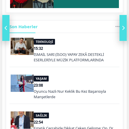
Son Haberler
TEKNOLOJİ
15:32
İSMAİL SARI (İSOO) YAPAY ZEKÂ DESTEKLİ
ESERLERİYLE MÜZİK PLATFORMLARINDA
YAŞAM
23:08
Oyuncu Nazlı Nur Keklik Bu Kez Başarısıyla
Manşetlerde
SAĞLIK
22:54
Estetik Cerrahide Dikkat Çeken Gelişme: Op. Dr.