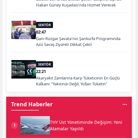
Hakan Güney Kuşadası'nda Hizmet Verecek
SEKTÖR
02:47
Gani Rüzgar Şavata'nın Şanlıurfa Programında
Aziz Savaş Ziyareti Dikkat Çekti
SEKTÖR
22:21
Akaryakıt Zamlarına Karşı Tüketicinin En Güçlü
Kalkanı: "Yakıtınızı Değil, Yolları Tüketin"
Trend Haberler
THY Üst Yönetiminde Değişim: Yeni
1
Atamalar Yapıldı