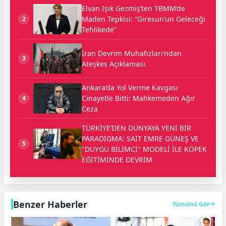
Elvan Işık Gezmiş’ten TBMM’de
Maden Tepkisi: “Giresun’un Geleceği
2
Tehlikede”
İran Devrim Muhafızları’ndan
3
Ateşkes Açıklaması.
Ankara’da Yol Verme Kavgası
Cinayetle Bitti: Mahkemeden Ağır
4
Ceza
TÜRKİYE’DEN DÜNYAYA YENİ BİR
PARADİGMA: SAİT EMRE GÜNEŞ VE
5
"DUYGU BİLİMCİ" MODELİ İLE KÖPEK
EĞİTİMİNDE DEVRİM
Benzer Haberler
Tümünü Gör