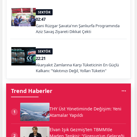
SEKTÖR
02:47
Gani Rüzgar Şavata'nın Şanlıurfa Programında
Aziz Savaş Ziyareti Dikkat Çekti
SEKTÖR
22:21
Akaryakıt Zamlarına Karşı Tüketicinin En Güçlü
Kalkanı: "Yakıtınızı Değil, Yolları Tüketin"
Trend Haberler
THY Üst Yönetiminde Değişim: Yeni
1
Atamalar Yapıldı
Elvan Işık Gezmiş’ten TBMM’de
Maden Tepkisi: “Giresun’un Geleceği
2