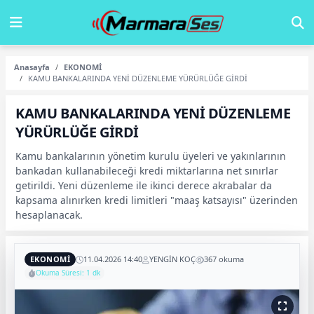
Anasayfa
EKONOMİ
KAMU BANKALARINDA YENİ DÜZENLEME YÜRÜRLÜĞE GİRDİ
KAMU BANKALARINDA YENİ DÜZENLEME
YÜRÜRLÜĞE GİRDİ
Kamu bankalarının yönetim kurulu üyeleri ve yakınlarının
bankadan kullanabileceği kredi miktarlarına net sınırlar
getirildi. Yeni düzenleme ile ikinci derece akrabalar da
kapsama alınırken kredi limitleri "maaş katsayısı" üzerinden
hesaplanacak.
EKONOMİ
11.04.2026 14:40
YENGİN KOÇ
367 okuma
Okuma Süresi: 1 dk