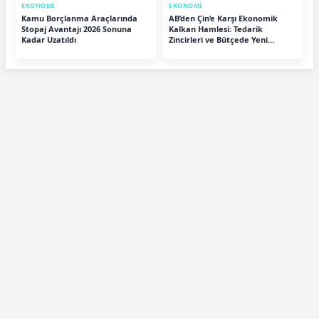
EKONOMİ
EKONOMİ
Kamu Borçlanma Araçlarında
AB’den Çin’e Karşı Ekonomik
Stopaj Avantajı 2026 Sonuna
Kalkan Hamlesi: Tedarik
Kadar Uzatıldı
Zincirleri ve Bütçede Yeni
Dönem