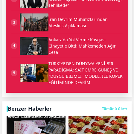
Tehlikede”
İran Devrim Muhafızları’ndan
3
Ateşkes Açıklaması.
Ankara’da Yol Verme Kavgası
Cinayetle Bitti: Mahkemeden Ağır
4
Ceza
TÜRKİYE’DEN DÜNYAYA YENİ BİR
PARADİGMA: SAİT EMRE GÜNEŞ VE
5
"DUYGU BİLİMCİ" MODELİ İLE KÖPEK
EĞİTİMİNDE DEVRİM
Benzer Haberler
Tümünü Gör