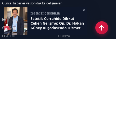
Güncel haberler ve son dakika gelişmeleri
×
İLGİNİZİ ÇEKEBİLİR
Estetik Cerrahide Dikkat
Kategoriler
Çeken Gelişme: Op. Dr. Hakan
GÜNDEM
EKONOMİ
Güney Kuşadası'nda Hizmet
Verecek
EĞİTİM
DÜNYA
POLİTİKA
SPOR
SAĞLIK
TEKNOLOJİ
SEKTÖR
DİĞER
ASAYİŞ
YAŞAM
İNSAN
ÇEVRE
Sayfalar
KÜNYE
HAKKIMIZDA
GİZLİLİK POLİTİKASI
İletişim