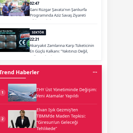
02:47
Gani Rüzgar Şavata'nın Şanlıurfa
Programında Aziz Savaş Ziyareti
Dikkat Çekti
SEKTÖR
22:21
Akaryakıt Zamlarına Karşı Tüketicinin
En Güçlü Kalkanı: "Yakıtınızı Değil,
Yolları Tüketin"
Trend Haberler
THY Üst Yönetiminde Değişim:
1
Yeni Atamalar Yapıldı
Elvan Işık Gezmiş’ten
TBMM’de Maden Tepkisi:
2
“Giresun’un Geleceği
Tehlikede”