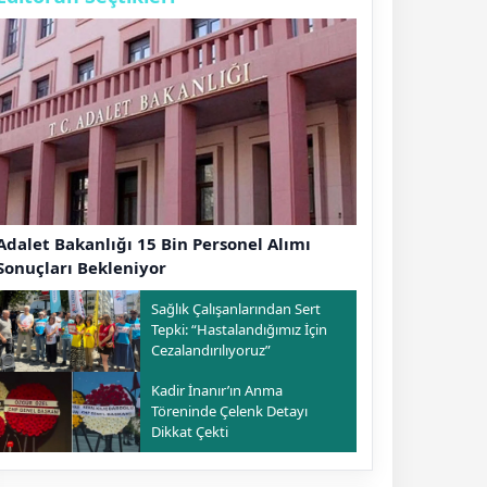
Adalet Bakanlığı 15 Bin Personel Alımı
Sonuçları Bekleniyor
Sağlık Çalışanlarından Sert
Tepki: “Hastalandığımız İçin
Cezalandırılıyoruz”
Kadir İnanır’ın Anma
Töreninde Çelenk Detayı
Dikkat Çekti