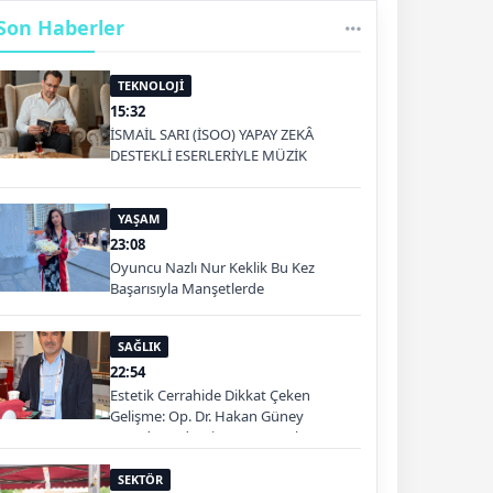
Son Haberler
TEKNOLOJİ
15:32
İSMAİL SARI (İSOO) YAPAY ZEKÂ
DESTEKLİ ESERLERİYLE MÜZİK
PLATFORMLARINDA
YAŞAM
23:08
Oyuncu Nazlı Nur Keklik Bu Kez
Başarısıyla Manşetlerde
SAĞLIK
22:54
Estetik Cerrahide Dikkat Çeken
Gelişme: Op. Dr. Hakan Güney
Kuşadası'nda Hizmet Verecek
SEKTÖR