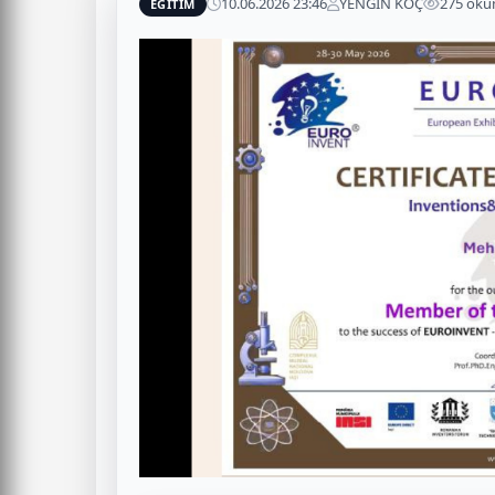
10.06.2026 23:46
YENGİN KOÇ
275 ok
EĞİTİM