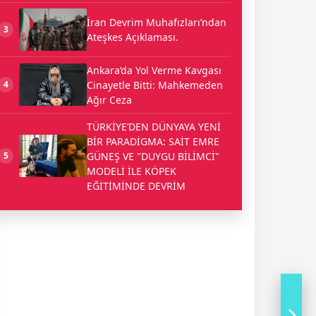
İran Devrim Muhafızları’ndan
3
Ateşkes Açıklaması.
Ankara’da Yol Verme Kavgası
Cinayetle Bitti: Mahkemeden
4
Ağır Ceza
TÜRKİYE’DEN DÜNYAYA YENİ
BİR PARADİGMA: SAİT EMRE
GÜNEŞ VE "DUYGU BİLİMCİ"
5
MODELİ İLE KÖPEK
EĞİTİMİNDE DEVRİM