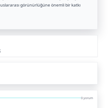
 uluslararası görünürlüğüne önemli bir katkı
ç
0 yorum