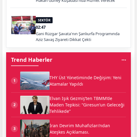
Hakan Güney Kuşadası'nda Hizmet Verecek
SEKTÖR
02:47
Gani Rüzgar Şavata'nın Şanlıurfa Programında
Aziz Savaş Ziyareti Dikkat Çekti
Trend Haberler
THY Üst Yönetiminde Değişim: Yeni
1
Atamalar Yapıldı
Elvan Işık Gezmiş’ten TBMM’de
Maden Tepkisi: “Giresun’un Geleceği
2
Tehlikede”
İran Devrim Muhafızları’ndan
3
Ateşkes Açıklaması.