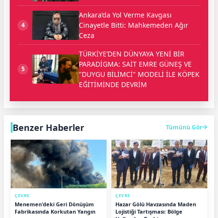
Ankara’da Yol Verme Kavgası
Cinayetle Bitti: Mahkemeden Ağır
4
Ceza
TÜRKİYE’DEN DÜNYAYA YENİ BİR
PARADİGMA: SAİT EMRE GÜNEŞ VE
5
"DUYGU BİLİMCİ" MODELİ İLE KÖPEK
EĞİTİMİNDE DEVRİM
Benzer Haberler
Tümünü Gör
ÇEVRE
ÇEVRE
Menemen'deki Geri Dönüşüm
Hazar Gölü Havzasında Maden
Fabrikasında Korkutan Yangın
Lojistiği Tartışması: Bölge