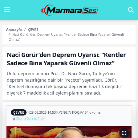
Anasayfa
ÇEVRE
Naci Görür’den Deprem Uyarısı: “Kentler Sadece Bina Yaparak Güvenli
Olmaz”
Naci Görür’den Deprem Uyarısı: “Kentler
Sadece Bina Yaparak Güvenli Olmaz”
Ünlü deprem bilimci Prof. Dr. Naci Görür, Türkiye'nin
deprem hazırlığına dair bir "reçete" yayımladı. Görür,
"Kentsel dönüşüm tek başına depreme hazırlık değildir"
diyerek 7 maddelik acil eylem planını sıraladı.
ÇEVRE
28.06.2026 14:53
YENGİN KOÇ
154 okuma
Okuma Süresi: 1 dk