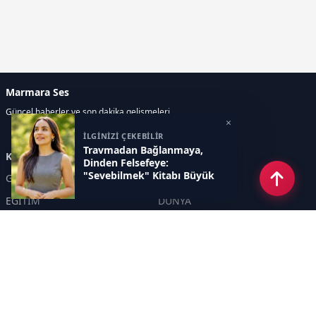
Marmara Ses
Güncel haberler ve son dakika gelişmeleri
×
İLGİNİZİ ÇEKEBİLİR
Travmadan Bağlanmaya,
Kategoriler
Dinden Felsefeye:
"Sevebilmek" Kitabı Büyük
GÜNDEM
EKONOMİ
İlgi Görüyor
EĞİTİM
DÜNYA
POLİTİKA
SPOR
SAĞLIK
TEKNOLOJİ
SEKTÖR
DİĞER
ASAYİŞ
YAŞAM
İNSAN
ÇEVRE