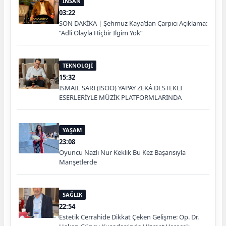
İNSAN
03:22
SON DAKİKA | Şehmuz Kaya’dan Çarpıcı Açıklama:
“Adli Olayla Hiçbir İlgim Yok”
TEKNOLOJİ
15:32
İSMAİL SARI (İSOO) YAPAY ZEKÂ DESTEKLİ
ESERLERİYLE MÜZİK PLATFORMLARINDA
YAŞAM
23:08
Oyuncu Nazlı Nur Keklik Bu Kez Başarısıyla
Manşetlerde
SAĞLIK
22:54
Estetik Cerrahide Dikkat Çeken Gelişme: Op. Dr.