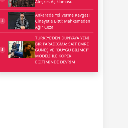
Ateşkes Açıklaması.
Ankara’da Yol Verme Kavgası
Cinayetle Bitti: Mahkemeden
4
Ağır Ceza
TÜRKİYE’DEN DÜNYAYA YENİ
BİR PARADİGMA: SAİT EMRE
GÜNEŞ VE "DUYGU BİLİMCİ"
5
MODELİ İLE KÖPEK
EĞİTİMİNDE DEVRİM