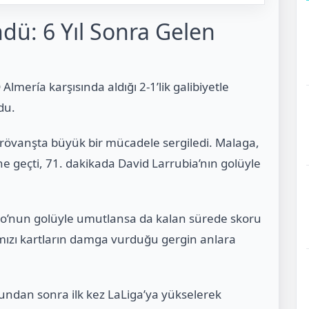
dü: 6 Yıl Sonra Gelen
Almería karşısında aldığı 2-1’lik galibiyetle
du.
, rövanşta büyük bir mücadele sergiledi. Malaga,
e geçti, 71. dakikada David Larrubia’nın golüyle
ão’nun golüyle umutlansa da kalan sürede skoru
mızı kartların damga vurduğu gergin anlara
ndan sonra ilk kez LaLiga’ya yükselerek