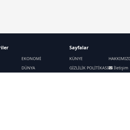
iler
Sayfalar
M
EKONOMİ
KÜNYE
HAKKIMIZ
DÜNYA
GİZLİLİK POLİTİKASI
İletişim
A
SPOR
RSS
Sitemap
TEKNOLOJİ
DİĞER
YAŞAM
ÇEVRE