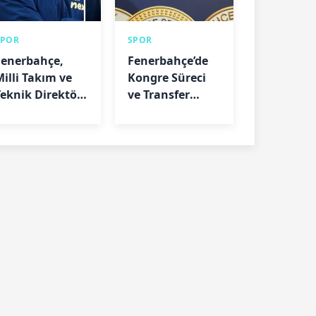
SPOR
SPOR
Fenerbahçe,
Fenerbahçe’de
Milli Takım ve
Kongre Süreci
Teknik Direktör
ve Transfer
Değerlendirmeleri
Mesajları: Barış
Göktürk’ten
Açıklamalar