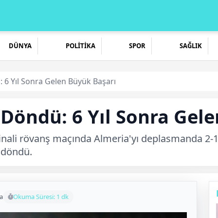
DÜNYA
POLİTİKA
SPOR
SAĞLIK
 6 Yıl Sonra Gelen Büyük Başarı
Döndü: 6 Yıl Sonra Gel
 finali rövanş maçında Almeria'yı deplasmanda 2
i döndü.
a
Okuma Süresi: 1 dk