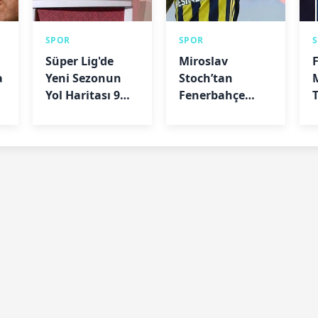
SPOR
SPOR
Süper Lig'de
Miroslav
a
Yeni Sezonun
Stoch’tan
Yol Haritası 9
Fenerbahçe
Temmuz'da
İtirafı:
Çizilecek
“Kariyerimin
ı
Zirvesi
Türkiye’ydi”