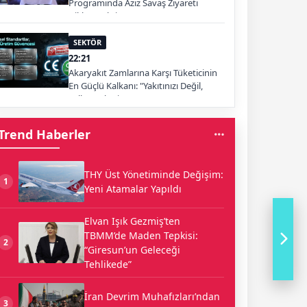
Programında Aziz Savaş Ziyareti
Dikkat Çekti
SEKTÖR
22:21
Akaryakıt Zamlarına Karşı Tüketicinin
En Güçlü Kalkanı: "Yakıtınızı Değil,
Yolları Tüketin"
Trend Haberler
THY Üst Yönetiminde Değişim:
1
Yeni Atamalar Yapıldı
Elvan Işık Gezmiş’ten
TBMM’de Maden Tepkisi:
2
“Giresun’un Geleceği
Tehlikede”
İran Devrim Muhafızları’ndan
3