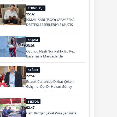
TEKNOLOJİ
15:32
İSMAİL SARI (İSOO) YAPAY ZEKÂ
DESTEKLİ ESERLERİYLE MÜZİK
PLATFORMLARINDA
YAŞAM
23:08
Oyuncu Nazlı Nur Keklik Bu Kez
Başarısıyla Manşetlerde
SAĞLIK
22:54
Estetik Cerrahide Dikkat Çeken
Gelişme: Op. Dr. Hakan Güney
Kuşadası'nda Hizmet Verecek
SEKTÖR
02:47
Gani Rüzgar Şavata'nın Şanlıurfa