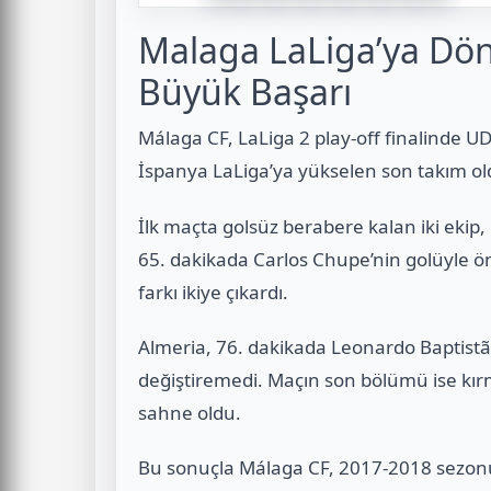
Malaga LaLiga’ya Dön
Büyük Başarı
Málaga CF, LaLiga 2 play-off finalinde UD 
İspanya LaLiga’ya yükselen son takım ol
İlk maçta golsüz berabere kalan iki ekip
65. dakikada Carlos Chupe’nin golüyle ön
farkı ikiye çıkardı.
Almeria, 76. dakikada Leonardo Baptist
değiştiremedi. Maçın son bölümü ise kır
sahne oldu.
Bu sonuçla Málaga CF, 2017-2018 sezonu