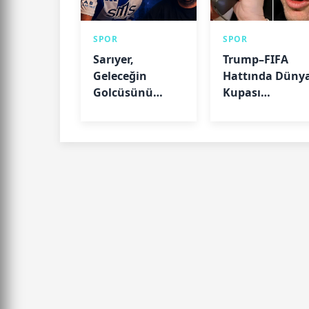
SPOR
SPOR
Sarıyer,
Trump–FIFA
Geleceğin
Hattında Düny
Golcüsünü
Kupası
Kaptı! İsmail
Tartışması:
Korkut
Balogun Kararı
Transferinde
Gündem Yaratt
Mutlu Son