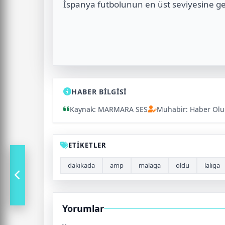
İspanya futbolunun en üst seviyesine g
HABER BİLGİSİ
Kaynak: MARMARA SES
Muhabir: Haber Ol
ETİKETLER
dakikada
amp
malaga
oldu
laliga
Yorumlar