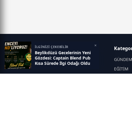
×
İLGİNİZİ ÇEKEBİLİR
Marmara Ses
Kategor
Beylikdüzü Gecelerinin Yeni
Gözdesi: Captain Blend Pub
Güncel haberler ve son dakika
GÜNDE
Kısa Sürede İlgi Odağı Oldu
gelişmeleri
EĞİTİM
POLİTİK
SAĞLIK
SEKTÖR
ASAYİŞ
İNSAN