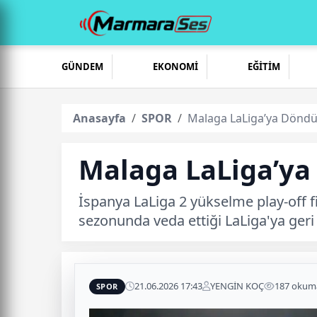
GÜNDEM
EKONOMİ
EĞİTİM
Anasayfa
SPOR
Malaga LaLiga’ya Döndü:
Malaga LaLiga’ya 
İspanya LaLiga 2 yükselme play-off
sezonunda veda ettiği LaLiga'ya ger
21.06.2026 17:43
YENGİN KOÇ
187 okum
SPOR