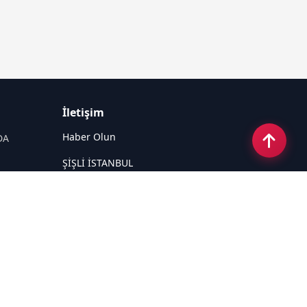
İletişim
Haber Olun
DA
ŞİŞLİ İSTANBUL
Email:
destek@haberpaketleri.com
Tel:
05422555555
Sosyal Medya