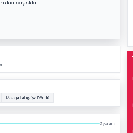
eri dönmüş oldu.
un
Malaga LaLiga’ya Döndü
0 yorum