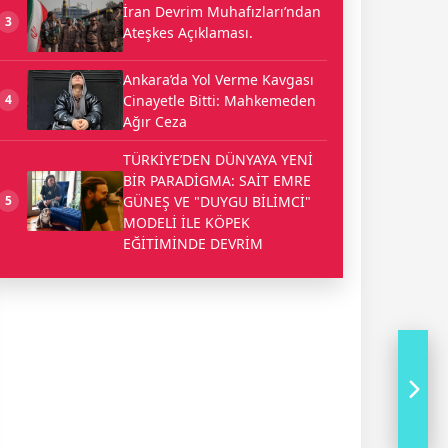
İran Devrim Muhafızları’ndan
3
Ateşkes Açıklaması.
Ankara’da Yol Verme Kavgası
Cinayetle Bitti: Mahkemeden
4
Ağır Ceza
TÜRKİYE’DEN DÜNYAYA YENİ
BİR PARADİGMA: SAİT EMRE
GÜNEŞ VE "DUYGU BİLİMCİ"
5
MODELİ İLE KÖPEK
EĞİTİMİNDE DEVRİM