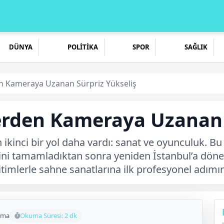
DÜNYA
POLİTİKA
SPOR
SAĞLIK
en Kameraya Uzanan Sürpriz Yükseliş
lerden Kameraya Uzanan 
kinci bir yol daha vardı: sanat ve oyunculuk. Bu 
imini tamamladıktan sonra yeniden İstanbul’a dön
imlerle sahne sanatlarına ilk profesyonel adımını
uma
Okuma Süresi: 2 dk