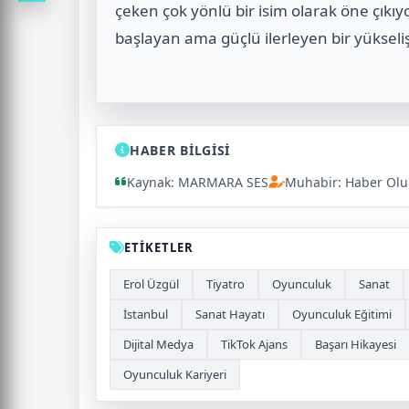
çeken çok yönlü bir isim olarak öne çıkı
başlayan ama güçlü ilerleyen bir yükseli
HABER BİLGİSİ
Kaynak: MARMARA SES
Muhabir: Haber Ol
ETİKETLER
Erol Üzgül
Tiyatro
Oyunculuk
Sanat
İstanbul
Sanat Hayatı
Oyunculuk Eğitimi
Dijital Medya
TikTok Ajans
Başarı Hikayesi
Oyunculuk Kariyeri