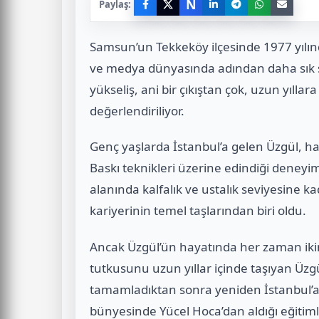
N
Paylaş:
Samsun’un Tekkeköy ilçesinde 1977 yılı
ve medya dünyasında adından daha sık söz
yükseliş, ani bir çıkıştan çok, uzun yıllar
değerlendiriliyor.
Genç yaşlarda İstanbul’a gelen Üzgül, 
Baskı teknikleri üzerine edindiği deneyim
alanında kalfalık ve ustalık seviyesine kad
kariyerinin temel taşlarından biri oldu.
Ancak Üzgül’ün hayatında her zaman ikin
tutkusunu uzun yıllar içinde taşıyan Üzgü
tamamladıktan sonra yeniden İstanbul’
bünyesinde Yücel Hoca’dan aldığı eğitiml