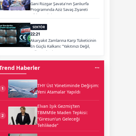
Gani Rüzgar Şavata'nın Şanlıurfa
Programında Aziz Savaş Ziyareti
Dikkat Çekti
SEKTÖR
22:21
Akaryakıt Zamlarına Karşı Tüketicinin
En Güçlü Kalkanı: "Yakıtınızı Değil,
Yolları Tüketin"
Trend Haberler
THY Üst Yönetiminde Değişim:
1
Yeni Atamalar Yapıldı
Elvan Işık Gezmiş’ten
TBMM’de Maden Tepkisi:
2
“Giresun’un Geleceği
Tehlikede”