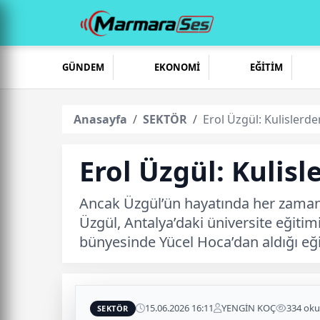
GÜNDEM
EKONOMİ
EĞİTİM
Anasayfa
SEKTÖR
Erol Üzgül: Kulislerd
Erol Üzgül: Kulis
Ancak Üzgül’ün hayatında her zaman i
Üzgül, Antalya’daki üniversite eğit
bünyesinde Yücel Hoca’dan aldığı eğit
15.06.2026 16:11
YENGİN KOÇ
334 ok
SEKTÖR