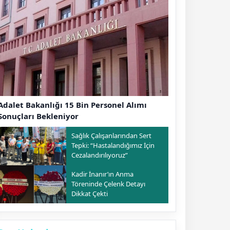
Adalet Bakanlığı 15 Bin Personel Alımı
Sonuçları Bekleniyor
Sağlık Çalışanlarından Sert
Tepki: “Hastalandığımız İçin
Cezalandırılıyoruz”
Kadir İnanır’ın Anma
Töreninde Çelenk Detayı
Dikkat Çekti