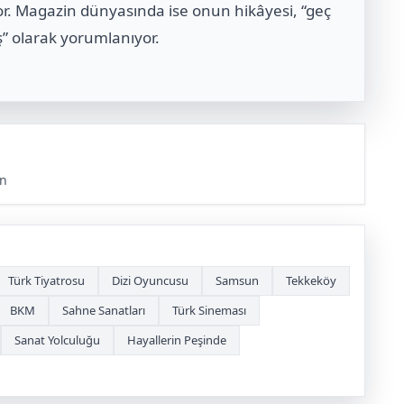
yor. Magazin dünyasında ise onun hikâyesi, “geç
ş” olarak yorumlanıyor.
un
Türk Tiyatrosu
Dizi Oyuncusu
Samsun
Tekkeköy
BKM
Sahne Sanatları
Türk Sineması
Sanat Yolculuğu
Hayallerin Peşinde