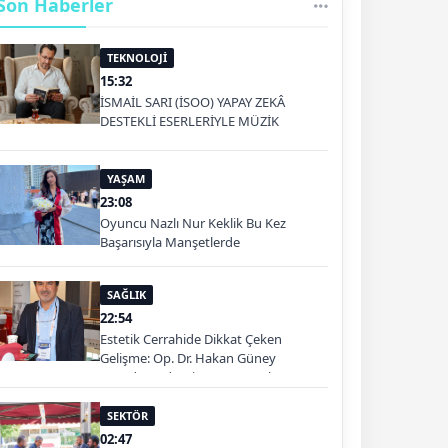
Son Haberler
TEKNOLOJİ
15:32
İSMAİL SARI (İSOO) YAPAY ZEKÂ
DESTEKLİ ESERLERİYLE MÜZİK
PLATFORMLARINDA
YAŞAM
23:08
Oyuncu Nazlı Nur Keklik Bu Kez
Başarısıyla Manşetlerde
SAĞLIK
22:54
Estetik Cerrahide Dikkat Çeken
Gelişme: Op. Dr. Hakan Güney
Kuşadası'nda Hizmet Verecek
SEKTÖR
02:47