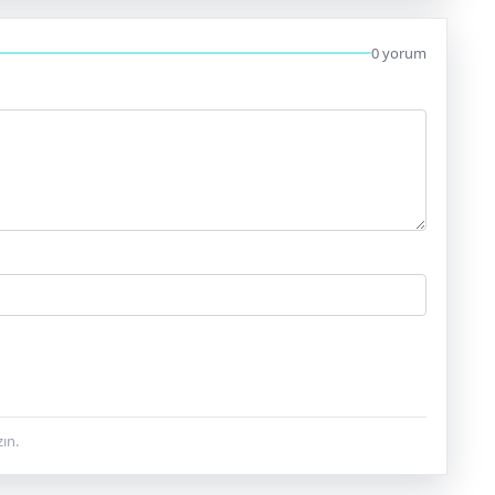
0 yorum
ın.