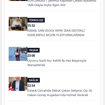
SON DAKİKA | Şehmuz Kaya’dan Çarpıcı Açıklama:
“Adli Olayla Hiçbir İlgim Yok”
TEKNOLOJİ
15:32
İSMAİL SARI (İSOO) YAPAY ZEKÂ DESTEKLİ
ESERLERİYLE MÜZİK PLATFORMLARINDA
YAŞAM
23:08
Oyuncu Nazlı Nur Keklik Bu Kez Başarısıyla
Manşetlerde
SAĞLIK
22:54
Estetik Cerrahide Dikkat Çeken Gelişme: Op. Dr.
Hakan Güney Kuşadası'nda Hizmet Verecek