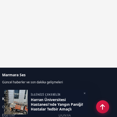
Marmara Ses
Güncel haberler ve son dakika gelişmeleri
×
İLGİNİZİ ÇEKEBİLİR
Kategoriler
Harran Üniversitesi
Hastanesi'nde Yangın Paniği!
GÜNDEM
EKONOMİ
Hastalar Tedbir Amaçlı
Tahliye Edildi
EĞİTİM
DÜNYA