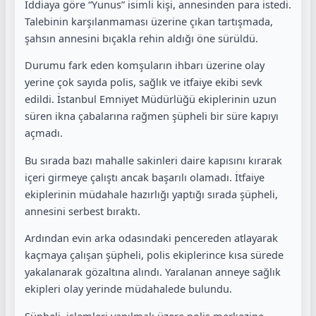
İddiaya göre “Yunus” isimli kişi, annesinden para istedi.
Talebinin karşılanmaması üzerine çıkan tartışmada,
şahsın annesini bıçakla rehin aldığı öne sürüldü.
Durumu fark eden komşuların ihbarı üzerine olay
yerine çok sayıda polis, sağlık ve itfaiye ekibi sevk
edildi.
İstanbul Emniyet Müdürlüğü
ekiplerinin uzun
süren ikna çabalarına rağmen şüpheli bir süre kapıyı
açmadı.
Bu sırada bazı mahalle sakinleri daire kapısını kırarak
içeri girmeye çalıştı ancak başarılı olamadı. İtfaiye
ekiplerinin müdahale hazırlığı yaptığı sırada şüpheli,
annesini serbest bıraktı.
Ardından evin arka odasındaki pencereden atlayarak
kaçmaya çalışan şüpheli, polis ekiplerince kısa sürede
yakalanarak gözaltına alındı. Yaralanan anneye sağlık
ekipleri olay yerinde müdahalede bulundu.
Şüpheli, işlemleri yapılmak üzere polis merkezine