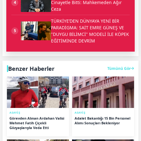
Cinayetle Bitti: Mahkemeden Ağır
4
Ceza
TÜRKİYE’DEN DÜNYAYA YENİ BİR
PARADİGMA: SAİT EMRE GÜNEŞ VE
5
"DUYGU BİLİMCİ" MODELİ İLE KÖPEK
EĞİTİMİNDE DEVRİM
Benzer Haberler
Tümünü Gör
ASAYİŞ
ASAYİŞ
Görevden Alınan Ardahan Valisi
Adalet Bakanlığı 15 Bin Personel
Mehmet Fatih Çiçekli
Alımı Sonuçları Bekleniyor
Gözyaşlarıyla Veda Etti