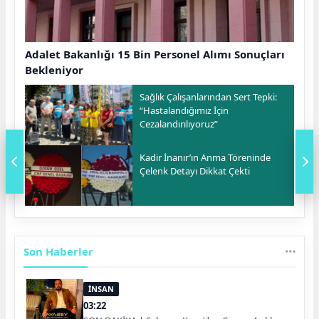
Adalet Bakanlığı 15 Bin Personel Alımı Sonuçları
Bekleniyor
Sağlık Çalışanlarından Sert Tepki:
“Hastalandığımız İçin
Cezalandırılıyoruz”
Kadir İnanır’ın Anma Töreninde
Çelenk Detayı Dikkat Çekti
Son Haberler
İNSAN
03:22