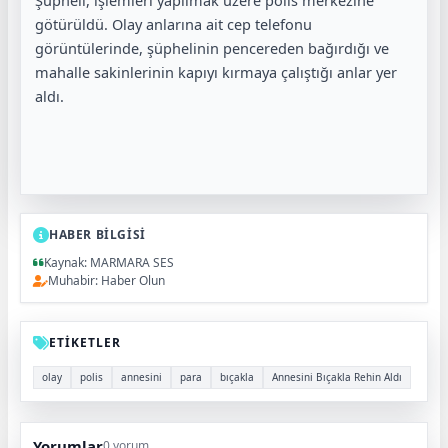
götürüldü. Olay anlarına ait cep telefonu
görüntülerinde, şüphelinin pencereden bağırdığı ve
mahalle sakinlerinin kapıyı kırmaya çalıştığı anlar yer
aldı.
HABER BİLGİSİ
Kaynak: MARMARA SES
Muhabir: Haber Olun
ETİKETLER
olay
polis
annesini
para
bıçakla
Annesini Bıçakla Rehin Aldı
Yorumlar
0 yorum