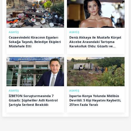
ASAYİŞ
ASAYİŞ
Cezaevindeki Kiracının Eşyaları
Deniz Akkaya ile Mustafa Kürşat
Sokağa Taşındı, Belediye Ekipleri
Akcebe Arasındaki Tartışma
Müdahale Etti
Karakolluk Oldu: Gözaltı ve
Karşılıklı Açıklamalar Gündemde
ASAYİŞ
ASAYİŞ
İZBETON Soruşturmasında 7
Isparta-Konya Yolunda Midibüs
Gözaltı: Şüpheliler Adli Kontrol
Devrildi: 5 Kişi Hayatını Kaybetti,
Şartıyla Serbest Bırakıldı
25’ten Fazla Yaralı